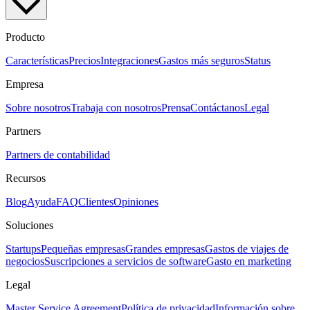
Producto
Características
Precios
Integraciones
Gastos más seguros
Status
Empresa
Sobre nosotros
Trabaja con nosotros
Prensa
Contáctanos
Legal
Partners
Partners de contabilidad
Recursos
Blog
Ayuda
FAQ
Clientes
Opiniones
Soluciones
Startups
Pequeñas empresas
Grandes empresas
Gastos de viajes de
negocios
Suscripciones a servicios de software
Gasto en marketing
Legal
Master Service Agreement
Política de privacidad
Información sobre