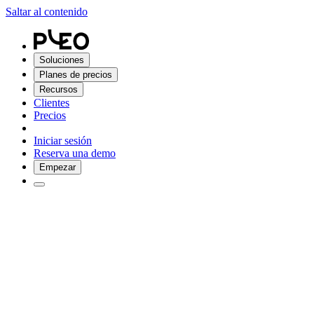
Saltar al contenido
Soluciones
Planes de precios
Recursos
Clientes
Precios
Iniciar sesión
Reserva una demo
Empezar
Multidivisa. Abre una cuenta, convierte y paga en la que toque.
Ahórrate las comisiones de cambio de divisas al abrir una cuenta, conve
Empezar
Explora la plataforma