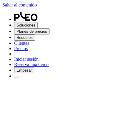
Saltar al contenido
Soluciones
Planes de precios
Recursos
Clientes
Precios
Iniciar sesión
Reserva una demo
Empezar
Flexibilidad absoluta. Control total.
Desde guías de gasto con IA hasta avisos en tiempo real. Pleo pone
al equipo de finanzas al mando sin aumentar las tareas
administrativas.
Empezar