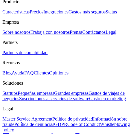
Producto
Características
Precios
Integraciones
Gastos más seguros
Status
Empresa
Sobre nosotros
Trabaja con nosotros
Prensa
Contáctanos
Legal
Partners
Partners de contabilidad
Recursos
Blog
Ayuda
FAQ
Clientes
Opiniones
Soluciones
Startups
Pequeñas empresas
Grandes empresas
Gastos de viajes de
negocios
Suscripciones a servicios de software
Gasto en marketing
Legal
Master Service Agreement
Política de privacidad
Información sobre
fraude
Política de denuncias
GDPR
Code of Conduct
Whistleblowing
policy