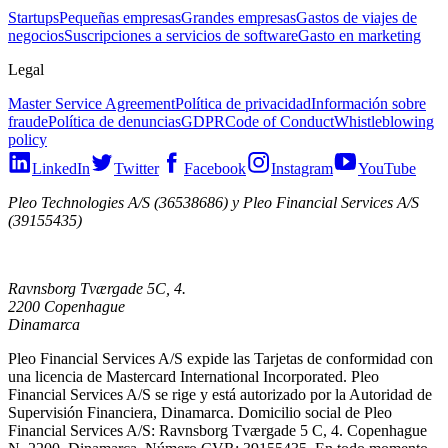
Startups
Pequeñas empresas
Grandes empresas
Gastos de viajes de
negocios
Suscripciones a servicios de software
Gasto en marketing
Legal
Master Service Agreement
Política de privacidad
Información sobre
fraude
Política de denuncias
GDPR
Code of Conduct
Whistleblowing
policy
LinkedIn
Twitter
Facebook
Instagram
YouTube
Pleo Technologies A/S (36538686) y Pleo Financial Services A/S
(39155435)
Ravnsborg Tværgade 5C, 4.
2200 Copenhague
Dinamarca
Pleo Financial Services A/S expide las Tarjetas de conformidad con
una licencia de Mastercard International Incorporated. Pleo
Financial Services A/S se rige y está autorizado por la Autoridad de
Supervisión Financiera, Dinamarca. Domicilio social de Pleo
Financial Services A/S: Ravnsborg Tværgade 5 C, 4. Copenhague