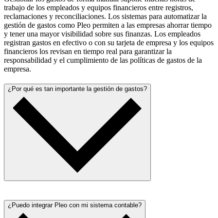
trabajo de los empleados y equipos financieros entre registros,
reclamaciones y reconciliaciones. Los sistemas para automatizar la
gestión de gastos como Pleo permiten a las empresas ahorrar tiempo
y tener una mayor visibilidad sobre sus finanzas. Los empleados
registran gastos en efectivo o con su tarjeta de empresa y los equipos
financieros los revisan en tiempo real para garantizar la
responsabilidad y el cumplimiento de las políticas de gastos de la
empresa.
¿Por qué es tan importante la gestión de gastos?
La gestión de gastos empresariales es importante para garantizar que
los gastos de los empleados cumplen con las políticas de tu empresa
¿Puedo integrar Pleo con mi sistema contable?
y no sobrepasan los límites establecidos. Los sistemas para