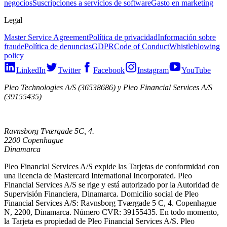
negocios
Suscripciones a servicios de software
Gasto en marketing
Legal
Master Service Agreement
Política de privacidad
Información sobre
fraude
Política de denuncias
GDPR
Code of Conduct
Whistleblowing
policy
LinkedIn
Twitter
Facebook
Instagram
YouTube
Pleo Technologies A/S (36538686) y Pleo Financial Services A/S
(39155435)
Ravnsborg Tværgade 5C, 4.
2200 Copenhague
Dinamarca
Pleo Financial Services A/S expide las Tarjetas de conformidad con
una licencia de Mastercard International Incorporated. Pleo
Financial Services A/S se rige y está autorizado por la Autoridad de
Supervisión Financiera, Dinamarca. Domicilio social de Pleo
Financial Services A/S: Ravnsborg Tværgade 5 C, 4. Copenhague
N, 2200, Dinamarca. Número CVR: 39155435. En todo momento,
la Tarjeta es propiedad de Pleo Financial Services A/S. Pleo