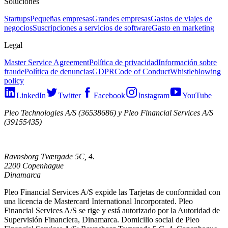
Soluciones
Startups
Pequeñas empresas
Grandes empresas
Gastos de viajes de
negocios
Suscripciones a servicios de software
Gasto en marketing
Legal
Master Service Agreement
Política de privacidad
Información sobre
fraude
Política de denuncias
GDPR
Code of Conduct
Whistleblowing
policy
LinkedIn
Twitter
Facebook
Instagram
YouTube
Pleo Technologies A/S (36538686) y Pleo Financial Services A/S
(39155435)
Ravnsborg Tværgade 5C, 4.
2200 Copenhague
Dinamarca
Pleo Financial Services A/S expide las Tarjetas de conformidad con
una licencia de Mastercard International Incorporated. Pleo
Financial Services A/S se rige y está autorizado por la Autoridad de
Supervisión Financiera, Dinamarca. Domicilio social de Pleo