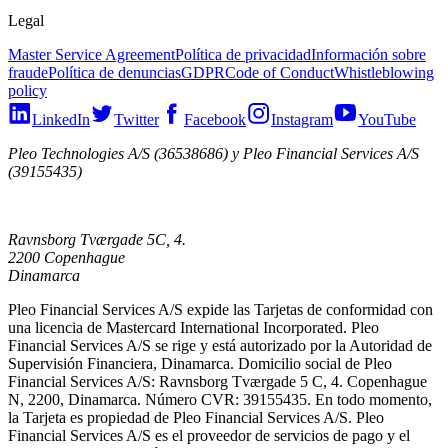
Legal
Master Service Agreement
Política de privacidad
Información sobre
fraude
Política de denuncias
GDPR
Code of Conduct
Whistleblowing
policy
LinkedIn
Twitter
Facebook
Instagram
YouTube
Pleo Technologies A/S (36538686) y Pleo Financial Services A/S
(39155435)
Ravnsborg Tværgade 5C, 4.
2200 Copenhague
Dinamarca
Pleo Financial Services A/S expide las Tarjetas de conformidad con
una licencia de Mastercard International Incorporated. Pleo
Financial Services A/S se rige y está autorizado por la Autoridad de
Supervisión Financiera, Dinamarca. Domicilio social de Pleo
Financial Services A/S: Ravnsborg Tværgade 5 C, 4. Copenhague
N, 2200, Dinamarca. Número CVR: 39155435. En todo momento,
la Tarjeta es propiedad de Pleo Financial Services A/S. Pleo
Financial Services A/S es el proveedor de servicios de pago y el