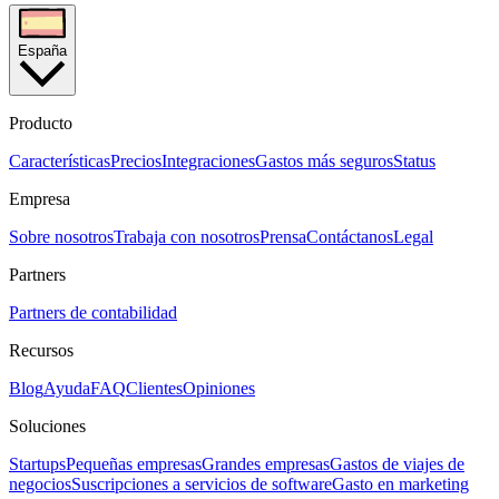
España
Producto
Características
Precios
Integraciones
Gastos más seguros
Status
Empresa
Sobre nosotros
Trabaja con nosotros
Prensa
Contáctanos
Legal
Partners
Partners de contabilidad
Recursos
Blog
Ayuda
FAQ
Clientes
Opiniones
Soluciones
Startups
Pequeñas empresas
Grandes empresas
Gastos de viajes de
negocios
Suscripciones a servicios de software
Gasto en marketing