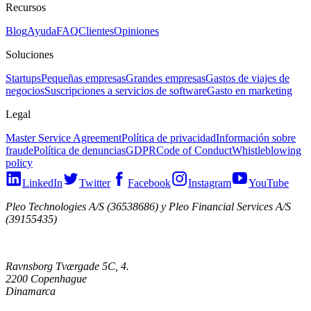
Recursos
Blog
Ayuda
FAQ
Clientes
Opiniones
Soluciones
Startups
Pequeñas empresas
Grandes empresas
Gastos de viajes de
negocios
Suscripciones a servicios de software
Gasto en marketing
Legal
Master Service Agreement
Política de privacidad
Información sobre
fraude
Política de denuncias
GDPR
Code of Conduct
Whistleblowing
policy
LinkedIn
Twitter
Facebook
Instagram
YouTube
Pleo Technologies A/S (36538686) y Pleo Financial Services A/S
(39155435)
Ravnsborg Tværgade 5C, 4.
2200 Copenhague
Dinamarca