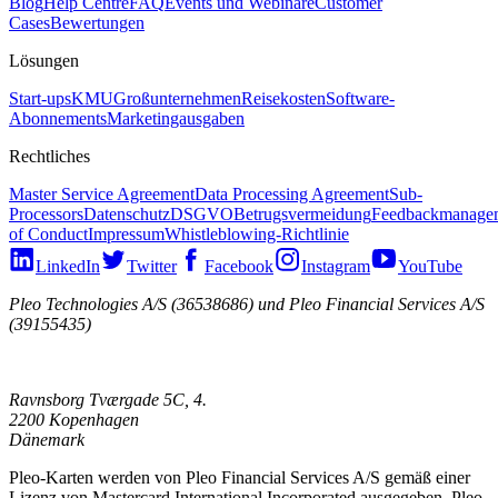
Blog
Help Centre
FAQ
Events und Webinare
Customer
Cases
Bewertungen
Lösungen
Start-ups
KMU
Großunternehmen
Reisekosten
Software-
Abonnements
Marketingausgaben
Rechtliches
Master Service Agreement
Data Processing Agreement
Sub-
Processors
Datenschutz
DSGVO
Betrugsvermeidung
Feedbackmanage
of Conduct
Impressum
Whistleblowing-Richtlinie
LinkedIn
Twitter
Facebook
Instagram
YouTube
Pleo Technologies A/S (36538686) und Pleo Financial Services A/S
(39155435)
Ravnsborg Tværgade 5C, 4.
2200 Kopenhagen
Dänemark
Pleo-Karten werden von Pleo Financial Services A/S gemäß einer
Lizenz von Mastercard International Incorporated ausgegeben. Pleo