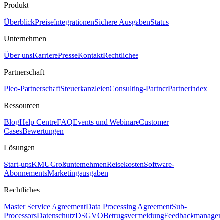
Produkt
Überblick
Preise
Integrationen
Sichere Ausgaben
Status
Unternehmen
Über uns
Karriere
Presse
Kontakt
Rechtliches
Partnerschaft
Pleo-Partnerschaft
Steuerkanzleien
Consulting-Partner
Partnerindex
Ressourcen
Blog
Help Centre
FAQ
Events und Webinare
Customer
Cases
Bewertungen
Lösungen
Start-ups
KMU
Großunternehmen
Reisekosten
Software-
Abonnements
Marketingausgaben
Rechtliches
Master Service Agreement
Data Processing Agreement
Sub-
Processors
Datenschutz
DSGVO
Betrugsvermeidung
Feedbackmanage