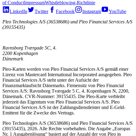
of Conduct
Impressum
Whistleblowing-Richtlinie
LinkedIn
Twitter
Facebook
Instagram
YouTube
Pleo Technologies A/S (36538686) und Pleo Financial Services A/S
(39155435)
Ravnsborg Tværgade 5C, 4.
2200 Kopenhagen
Dänemark
Pleo-Karten werden von Pleo Financial Services A/S gemäß einer
Lizenz von Mastercard International Incorporated ausgegeben. Pleo
Financial Services A/S steht unter der Aufsicht der
Finanzmarktaufsicht Dänemarks. Firmensitz von Pleo Financial
Services A/S: Ravnsborg Tværgade 5 C, 4. Kopenhagen N, 2200,
Dänemark. CVR-Nummer: 39155435. Die Pleo-Karte verbleibt
jederzeit das Eigentum von Pleo Financial Services A/S. Pleo
Financial Services A/S ist der Zahlungsdienstleister und E-Geld-
Emittent für die Zwecke des Vertrags.
Pleo Technologies A/S (36538686) und Pleo Financial Services A/S
(39155435), 2026. Alle Rechte vorbehalten. Die Angabe „Europas
Nr. 1 Ausgabenlösung“ basiert auf der Anzahl der von Pleo in