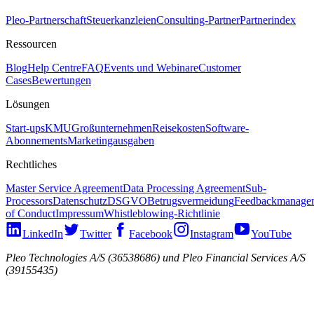
Pleo-Partnerschaft
Steuerkanzleien
Consulting-Partner
Partnerindex
Ressourcen
Blog
Help Centre
FAQ
Events und Webinare
Customer
Cases
Bewertungen
Lösungen
Start-ups
KMU
Großunternehmen
Reisekosten
Software-
Abonnements
Marketingausgaben
Rechtliches
Master Service Agreement
Data Processing Agreement
Sub-
Processors
Datenschutz
DSGVO
Betrugsvermeidung
Feedbackmanage
of Conduct
Impressum
Whistleblowing-Richtlinie
LinkedIn
Twitter
Facebook
Instagram
YouTube
Pleo Technologies A/S (36538686) und Pleo Financial Services A/S
(39155435)