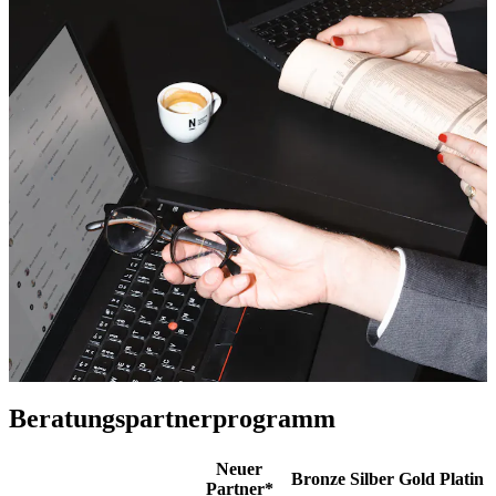
Beratungspartnerprogramm
Neuer
Bronze
Silber
Gold
Platin
Partner*