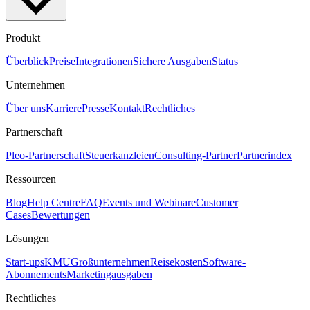
Produkt
Überblick
Preise
Integrationen
Sichere Ausgaben
Status
Unternehmen
Über uns
Karriere
Presse
Kontakt
Rechtliches
Partnerschaft
Pleo-Partnerschaft
Steuerkanzleien
Consulting-Partner
Partnerindex
Ressourcen
Blog
Help Centre
FAQ
Events und Webinare
Customer
Cases
Bewertungen
Lösungen
Start-ups
KMU
Großunternehmen
Reisekosten
Software-
Abonnements
Marketingausgaben
Rechtliches