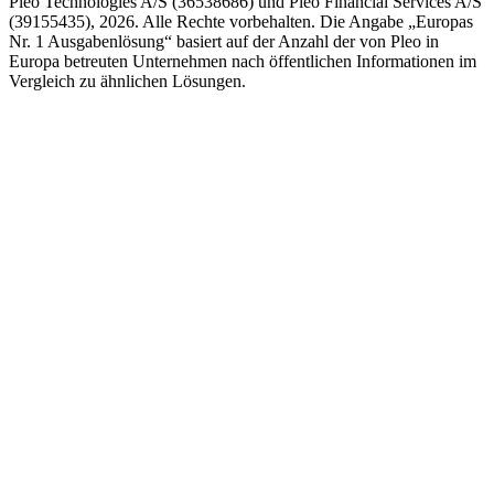
Pleo Technologies A/S (36538686) und Pleo Financial Services A/S
(39155435), 2026. Alle Rechte vorbehalten. Die Angabe „Europas
Nr. 1 Ausgabenlösung“ basiert auf der Anzahl der von Pleo in
Europa betreuten Unternehmen nach öffentlichen Informationen im
Vergleich zu ähnlichen Lösungen.