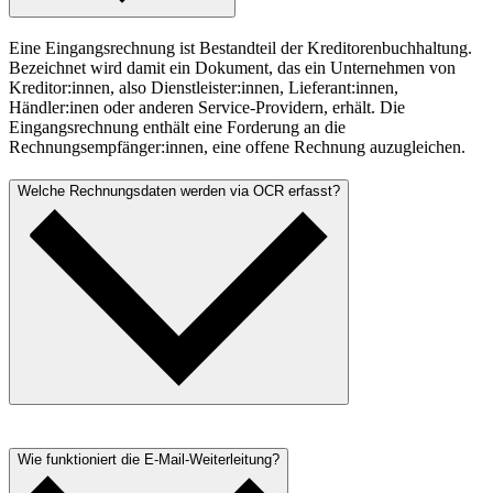
Eine Eingangsrechnung ist Bestandteil der Kreditorenbuchhaltung.
Bezeichnet wird damit ein Dokument, das ein Unternehmen von
Kreditor:innen, also Dienstleister:innen, Lieferant:innen,
Händler:inen oder anderen Service-Providern, erhält. Die
Eingangsrechnung enthält eine Forderung an die
Rechnungsempfänger:innen, eine offene Rechnung auzugleichen.
Welche Rechnungsdaten werden via OCR erfasst?
OCR erfasst automatisch alle wichtigen Details. Dazu gehören:
Betrag, Fälligkeitsdatum, Lieferantenname, Rechnungsnummer,
Wie funktioniert die E-Mail-Weiterleitung?
Mehrwertsteuer und Währung. Es ist kein Abtippen mehr