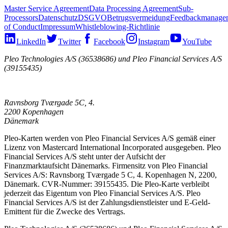
Master Service Agreement
Data Processing Agreement
Sub-
Processors
Datenschutz
DSGVO
Betrugsvermeidung
Feedbackmanage
of Conduct
Impressum
Whistleblowing-Richtlinie
LinkedIn
Twitter
Facebook
Instagram
YouTube
Pleo Technologies A/S (36538686) und Pleo Financial Services A/S
(39155435)
Ravnsborg Tværgade 5C, 4.
2200 Kopenhagen
Dänemark
Pleo-Karten werden von Pleo Financial Services A/S gemäß einer
Lizenz von Mastercard International Incorporated ausgegeben. Pleo
Financial Services A/S steht unter der Aufsicht der
Finanzmarktaufsicht Dänemarks. Firmensitz von Pleo Financial
Services A/S: Ravnsborg Tværgade 5 C, 4. Kopenhagen N, 2200,
Dänemark. CVR-Nummer: 39155435. Die Pleo-Karte verbleibt
jederzeit das Eigentum von Pleo Financial Services A/S. Pleo
Financial Services A/S ist der Zahlungsdienstleister und E-Geld-
Emittent für die Zwecke des Vertrags.