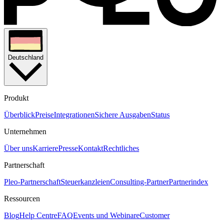
Voraussetzung für die Nutzung von Pleo.
Deutschland
Produkt
Überblick
Preise
Integrationen
Sichere Ausgaben
Status
Unternehmen
Über uns
Karriere
Presse
Kontakt
Rechtliches
Partnerschaft
Pleo-Partnerschaft
Steuerkanzleien
Consulting-Partner
Partnerindex
Ressourcen
Blog
Help Centre
FAQ
Events und Webinare
Customer