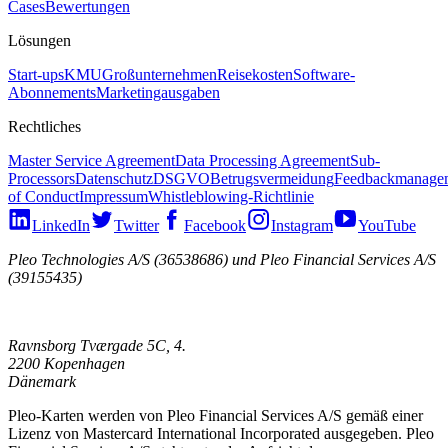
Cases
Bewertungen
Lösungen
Start-ups
KMU
Großunternehmen
Reisekosten
Software-
Abonnements
Marketingausgaben
Rechtliches
Master Service Agreement
Data Processing Agreement
Sub-
Processors
Datenschutz
DSGVO
Betrugsvermeidung
Feedbackmanage
of Conduct
Impressum
Whistleblowing-Richtlinie
LinkedIn
Twitter
Facebook
Instagram
YouTube
Pleo Technologies A/S (36538686) und Pleo Financial Services A/S
(39155435)
Ravnsborg Tværgade 5C, 4.
2200 Kopenhagen
Dänemark
Pleo-Karten werden von Pleo Financial Services A/S gemäß einer
Lizenz von Mastercard International Incorporated ausgegeben. Pleo