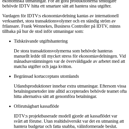
ekonomiska utmaningar. För att göra produktionerna smidigare
behövde IDTV hitta ett smartare sätt att hantera sina utgifter.
Vardagen för IDTV:s ekonomiavdelning kantas av internationell
verksamhet, stora transaktionsvolymer och en ständig ström av
frilansare. Frank Wennekes, Business Controller på IDTV, minns
tillbaka på hur de stod inför utmaningar som:
Tidskrävande utgiftshantering
De stora transaktionsvolymerna som behövde hanteras
manuellt ledde till mycket stress för ekonomiavdelningen. Vid
månadsavstämningen var de överväldigade av arbetet med att
matcha utgifter och jaga kvitton.
Begränsad kortacceptans utomlands
Utlandsproduktioner innebar extra utmaningar. Eftersom vissa
betalningsmetoder inte alltid accepterades behövde teamet ofta
hitta alternativa sätt att genomföra betalningar.
Oförutsägbart kassaflöde
IDTV:s projektbaserade modell gjorde att kassaflödet var
svårt att förutse. Utan realtidsöversikt var det en utmaning att
hantera budgetar och fatta snabba, välinformerade beslut.