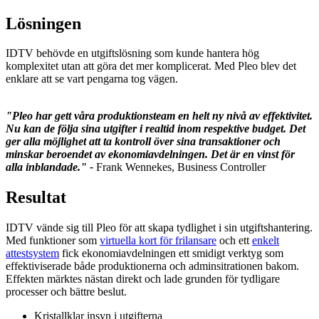
Lösningen
IDTV behövde en utgiftslösning som kunde hantera hög
komplexitet utan att göra det mer komplicerat. Med Pleo blev det
enklare att se vart pengarna tog vägen.
"Pleo har gett våra produktionsteam en helt ny nivå av effektivitet.
Nu kan de följa sina utgifter i realtid inom respektive budget. Det
ger alla möjlighet att ta kontroll över sina transaktioner och
minskar beroendet av ekonomiavdelningen. Det är en vinst för
alla inblandade." -
Frank Wennekes, Business Controller
Resultat
IDTV vände sig till Pleo för att skapa tydlighet i sin utgiftshantering.
Med funktioner som
virtuella kort för frilansare
och ett
enkelt
attestsystem
fick ekonomiavdelningen ett smidigt verktyg som
effektiviserade både produktionerna och adminsitrationen bakom.
Effekten märktes nästan direkt och lade grunden för tydligare
processer och bättre beslut.
Kristallklar insyn i utgifterna