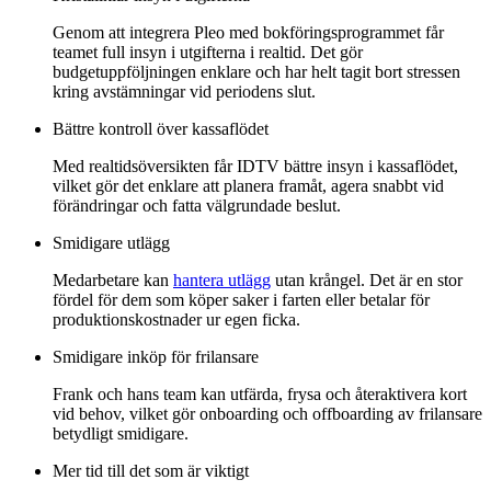
Genom att integrera Pleo med bokföringsprogrammet får
teamet full insyn i utgifterna i realtid. Det gör
budgetuppföljningen enklare och har helt tagit bort stressen
kring avstämningar vid periodens slut.
Bättre kontroll över kassaflödet
Med realtidsöversikten får IDTV bättre insyn i kassaflödet,
vilket gör det enklare att planera framåt, agera snabbt vid
förändringar och fatta välgrundade beslut.
Smidigare utlägg
Medarbetare kan
hantera utlägg
utan krångel. Det är en stor
fördel för dem som köper saker i farten eller betalar för
produktionskostnader ur egen ficka.
Smidigare inköp för frilansare
Frank och hans team kan utfärda, frysa och återaktivera kort
vid behov, vilket gör onboarding och offboarding av frilansare
betydligt smidigare.
Mer tid till det som är viktigt