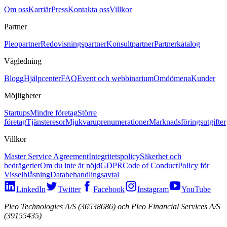
Om oss
Karriär
Press
Kontakta oss
Villkor
Partner
Pleopartner
Redovisningspartner
Konsultpartner
Partnerkatalog
Vägledning
Blogg
Hjälpcenter
FAQ
Event och webbinarium
Omdömena
Kunder
Möjligheter
Startups
Mindre företag
Större
företag
Tjänsteresor
Mjukvaruprenumerationer
Marknadsföringsutgifter
Villkor
Master Service Agreement
Integritetspolicy
Säkerhet och
bedrägerier
Om du inte är nöjd
GDPR
Code of Conduct
Policy för
Visselblåsning
Databehandlingsavtal
LinkedIn
Twitter
Facebook
Instagram
YouTube
Pleo Technologies A/S (36538686) och Pleo Financial Services A/S
(39155435)