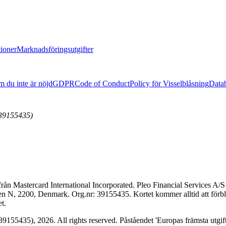
ioner
Marknadsföringsutgifter
 du inte är nöjd
GDPR
Code of Conduct
Policy för Visselblåsning
Datab
(39155435)
från Mastercard International Incorporated. Pleo Financial Services A/S
 N, 2200, Denmark. Org.nr: 39155435. Kortet kommer alltid att förbli
t.
155435), 2026. All rights reserved. Påståendet 'Europas främsta utgift