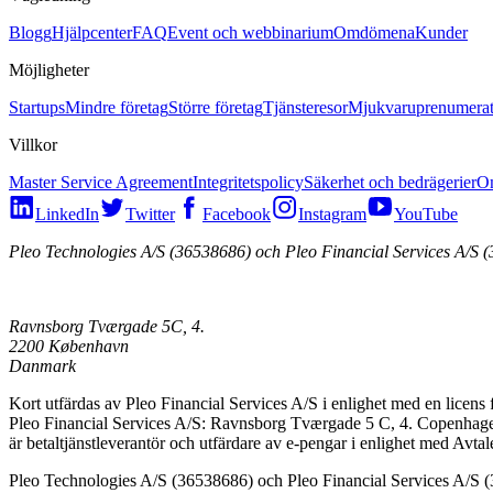
Blogg
Hjälpcenter
FAQ
Event och webbinarium
Omdömena
Kunder
Möjligheter
Startups
Mindre företag
Större företag
Tjänsteresor
Mjukvaruprenumerat
Villkor
Master Service Agreement
Integritetspolicy
Säkerhet och bedrägerier
Om
LinkedIn
Twitter
Facebook
Instagram
YouTube
Pleo Technologies A/S (36538686) och Pleo Financial Services A/S 
Ravnsborg Tværgade 5C, 4.
2200 København
Danmark
Kort utfärdas av Pleo Financial Services A/S i enlighet med en licens 
Pleo Financial Services A/S: Ravnsborg Tværgade 5 C, 4. Copenhagen
är betaltjänstleverantör och utfärdare av e-pengar i enlighet med Avtale
Pleo Technologies A/S (36538686) och Pleo Financial Services A/S (39