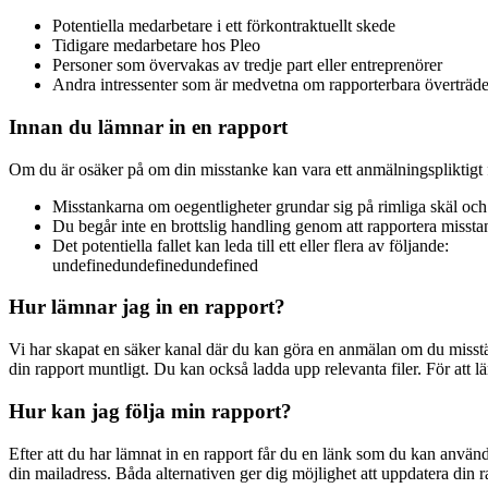
Potentiella medarbetare i ett förkontraktuellt skede
Tidigare medarbetare hos Pleo
Personer som övervakas av tredje part eller entreprenörer
Andra intressenter som är medvetna om rapporterbara överträdels
Innan du lämnar in en rapport
Om du är osäker på om din misstanke kan vara ett anmälningspliktigt f
Misstankarna om oegentligheter grundar sig på rimliga skäl och 
Du begår inte en brottslig handling genom att rapportera misstan
Det potentiella fallet kan leda till ett eller flera av följande:
undefinedundefinedundefined
Hur lämnar jag in en rapport?
Vi har skapat en säker kanal där du kan göra en anmälan om du misstänk
din rapport muntligt. Du kan också ladda upp relevanta filer. För att
Hur kan jag följa min rapport?
Efter att du har lämnat in en rapport får du en länk som du kan använd
din mailadress. Båda alternativen ger dig möjlighet att uppdatera din r