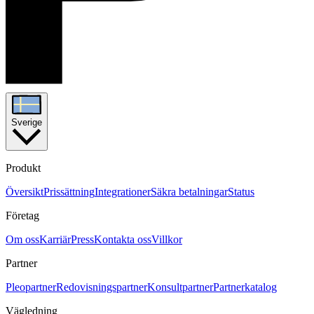
Sverige
Produkt
Översikt
Prissättning
Integrationer
Säkra betalningar
Status
Företag
Om oss
Karriär
Press
Kontakta oss
Villkor
Partner
Pleopartner
Redovisningspartner
Konsultpartner
Partnerkatalog
Vägledning