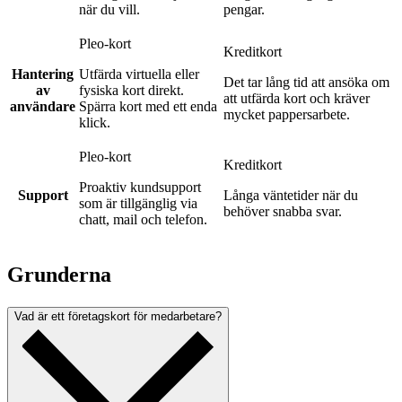
när du vill.
pengar.
Pleo-kort
Kreditkort
Hantering
Utfärda virtuella eller
Det tar lång tid att ansöka om
av
fysiska kort direkt.
att utfärda kort och kräver
användare
Spärra kort med ett enda
mycket pappersarbete.
klick.
Pleo-kort
Kreditkort
Proaktiv kundsupport
Support
Långa väntetider när du
som är tillgänglig via
behöver snabba svar.
chatt, mail och telefon.
Grunderna
Vad är ett företagskort för medarbetare?