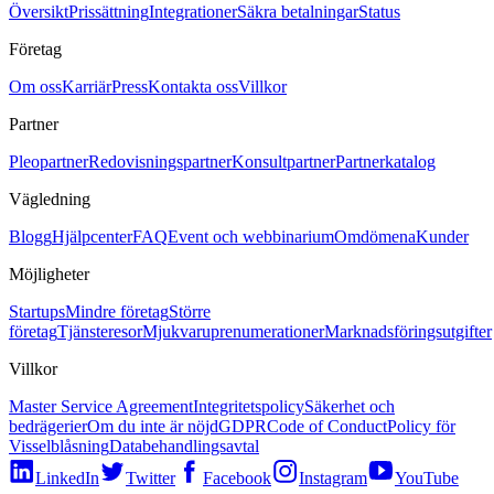
Översikt
Prissättning
Integrationer
Säkra betalningar
Status
Företag
Om oss
Karriär
Press
Kontakta oss
Villkor
Partner
Pleopartner
Redovisningspartner
Konsultpartner
Partnerkatalog
Vägledning
Blogg
Hjälpcenter
FAQ
Event och webbinarium
Omdömena
Kunder
Möjligheter
Startups
Mindre företag
Större
företag
Tjänsteresor
Mjukvaruprenumerationer
Marknadsföringsutgifter
Villkor
Master Service Agreement
Integritetspolicy
Säkerhet och
bedrägerier
Om du inte är nöjd
GDPR
Code of Conduct
Policy för
Visselblåsning
Databehandlingsavtal
LinkedIn
Twitter
Facebook
Instagram
YouTube