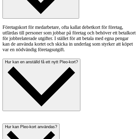
Företagskort för medarbetare, ofta kallat debetkort för företag,
utfärdas till personer som jobbar på företag och behöver ett betalkort
för jobbrelaterade utgifter. I stället för att betala med egna pengar
kan de använda kortet och skicka in underlag som styrker att köpet
var en nödvändig företagsutgift.
Hur kan en anställd få ett nytt Pleo-kort?
Företagets administratörer (till exempel från ekonomiavdelningen)
avgör vem som får ett betalkort för företag från Pleo. Pleo-
Hur kan Pleo-kort användas?
administratörer kan beställa nya kort direkt genom Pleo-kontot. Det
går att använda
virtuella kort
direkt medan det tar några dagar för