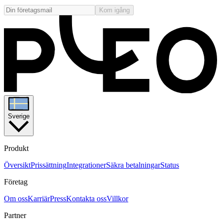
Kom igång
Sverige
Produkt
Översikt
Prissättning
Integrationer
Säkra betalningar
Status
Företag
Om oss
Karriär
Press
Kontakta oss
Villkor
Partner