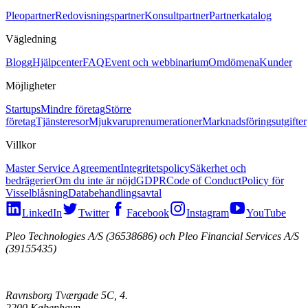
Pleopartner
Redovisningspartner
Konsultpartner
Partnerkatalog
Vägledning
Blogg
Hjälpcenter
FAQ
Event och webbinarium
Omdömena
Kunder
Möjligheter
Startups
Mindre företag
Större
företag
Tjänsteresor
Mjukvaruprenumerationer
Marknadsföringsutgifter
Villkor
Master Service Agreement
Integritetspolicy
Säkerhet och
bedrägerier
Om du inte är nöjd
GDPR
Code of Conduct
Policy för
Visselblåsning
Databehandlingsavtal
LinkedIn
Twitter
Facebook
Instagram
YouTube
Pleo Technologies A/S (36538686) och Pleo Financial Services A/S
(39155435)
Ravnsborg Tværgade 5C, 4.
2200 København