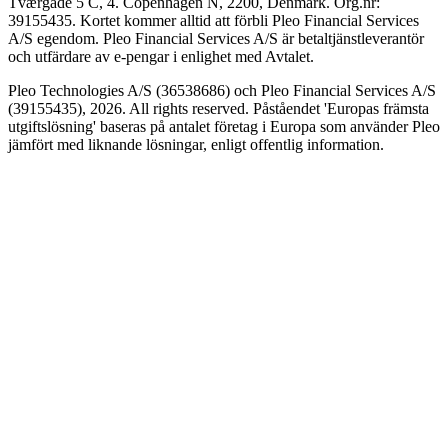
Tværgade 5 C, 4. Copenhagen N, 2200, Denmark. Org.nr:
39155435. Kortet kommer alltid att förbli Pleo Financial Services
A/S egendom. Pleo Financial Services A/S är betaltjänstleverantör
och utfärdare av e-pengar i enlighet med Avtalet.
Pleo Technologies A/S (36538686) och Pleo Financial Services A/S
(39155435), 2026. All rights reserved. Påståendet 'Europas främsta
utgiftslösning' baseras på antalet företag i Europa som använder Pleo
jämfört med liknande lösningar, enligt offentlig information.