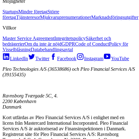
Möjligheter
Startups
Mindre företag
Större
företag
Tjänsteresor
Mjukvaruprenumerationer
Marknadsföringsutgifter
Villkor
Master Service Agreement
Integritetspolicy
Säkerhet och
bedrägerier
Om du inte är nöjd
GDPR
Code of Conduct
Policy för
Visselblåsning
Databehandlingsavtal
LinkedIn
Twitter
Facebook
Instagram
YouTube
Pleo Technologies A/S (36538686) och Pleo Financial Services A/S
(39155435)
Ravnsborg Tværgade 5C, 4.
2200 København
Danmark
Kort utfärdas av Pleo Financial Services A/S i enlighet med en
licens från Mastercard International Incorporated. Pleo Financial
Services A/S är auktoriserad av Finansinspektionen i Danmark.
Registrerat säte för Pleo Financial Services A/S: Ravnsborg