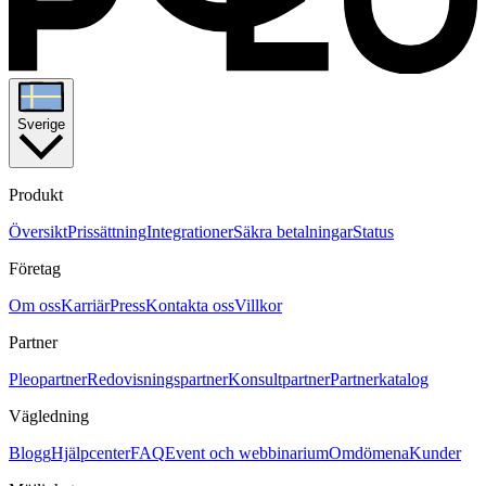
Sverige
Produkt
Översikt
Prissättning
Integrationer
Säkra betalningar
Status
Företag
Om oss
Karriär
Press
Kontakta oss
Villkor
Partner
Pleopartner
Redovisningspartner
Konsultpartner
Partnerkatalog
Vägledning
Blogg
Hjälpcenter
FAQ
Event och webbinarium
Omdömena
Kunder