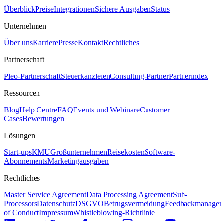
Überblick
Preise
Integrationen
Sichere Ausgaben
Status
Unternehmen
Über uns
Karriere
Presse
Kontakt
Rechtliches
Partnerschaft
Pleo-Partnerschaft
Steuerkanzleien
Consulting-Partner
Partnerindex
Ressourcen
Blog
Help Centre
FAQ
Events und Webinare
Customer
Cases
Bewertungen
Lösungen
Start-ups
KMU
Großunternehmen
Reisekosten
Software-
Abonnements
Marketingausgaben
Rechtliches
Master Service Agreement
Data Processing Agreement
Sub-
Processors
Datenschutz
DSGVO
Betrugsvermeidung
Feedbackmanage
of Conduct
Impressum
Whistleblowing-Richtlinie