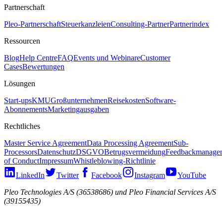
Partnerschaft
Pleo-Partnerschaft
Steuerkanzleien
Consulting-Partner
Partnerindex
Ressourcen
Blog
Help Centre
FAQ
Events und Webinare
Customer
Cases
Bewertungen
Lösungen
Start-ups
KMU
Großunternehmen
Reisekosten
Software-
Abonnements
Marketingausgaben
Rechtliches
Master Service Agreement
Data Processing Agreement
Sub-
Processors
Datenschutz
DSGVO
Betrugsvermeidung
Feedbackmanage
of Conduct
Impressum
Whistleblowing-Richtlinie
LinkedIn
Twitter
Facebook
Instagram
YouTube
Pleo Technologies A/S (36538686) und Pleo Financial Services A/S
(39155435)