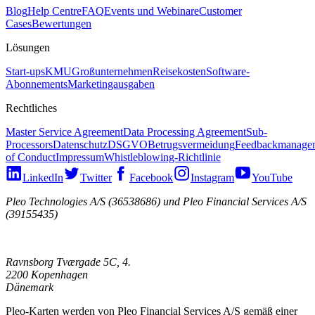
Blog
Help Centre
FAQ
Events und Webinare
Customer
Cases
Bewertungen
Lösungen
Start-ups
KMU
Großunternehmen
Reisekosten
Software-
Abonnements
Marketingausgaben
Rechtliches
Master Service Agreement
Data Processing Agreement
Sub-
Processors
Datenschutz
DSGVO
Betrugsvermeidung
Feedbackmanage
of Conduct
Impressum
Whistleblowing-Richtlinie
LinkedIn
Twitter
Facebook
Instagram
YouTube
Pleo Technologies A/S (36538686) und Pleo Financial Services A/S
(39155435)
Ravnsborg Tværgade 5C, 4.
2200 Kopenhagen
Dänemark
Pleo-Karten werden von Pleo Financial Services A/S gemäß einer