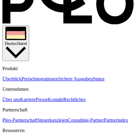
Deutschland
Produkt
Überblick
Preise
Integrationen
Sichere Ausgaben
Status
Unternehmen
Über uns
Karriere
Presse
Kontakt
Rechtliches
Partnerschaft
Pleo-Partnerschaft
Steuerkanzleien
Consulting-Partner
Partnerindex
Ressourcen