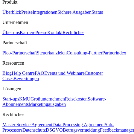
Produkt
Überblick
Preise
Integrationen
Sichere Ausgaben
Status
Unternehmen
Über uns
Karriere
Presse
Kontakt
Rechtliches
Partnerschaft
Pleo-Partnerschaft
Steuerkanzleien
Consulting-Partner
Partnerindex
Ressourcen
Blog
Help Centre
FAQ
Events und Webinare
Customer
Cases
Bewertungen
Lösungen
Start-ups
KMU
Großunternehmen
Reisekosten
Software-
Abonnements
Marketingausgaben
Rechtliches
Master Service Agreement
Data Processing Agreement
Sub-
Processors
Datenschutz
DSGVO
Betrugsvermeidung
Feedbackmanage