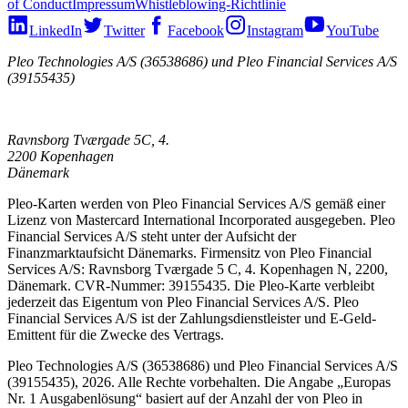
of Conduct
Impressum
Whistleblowing-Richtlinie
LinkedIn
Twitter
Facebook
Instagram
YouTube
Pleo Technologies A/S (36538686) und Pleo Financial Services A/S
(39155435)
Ravnsborg Tværgade 5C, 4.
2200 Kopenhagen
Dänemark
Pleo-Karten werden von Pleo Financial Services A/S gemäß einer
Lizenz von Mastercard International Incorporated ausgegeben. Pleo
Financial Services A/S steht unter der Aufsicht der
Finanzmarktaufsicht Dänemarks. Firmensitz von Pleo Financial
Services A/S: Ravnsborg Tværgade 5 C, 4. Kopenhagen N, 2200,
Dänemark. CVR-Nummer: 39155435. Die Pleo-Karte verbleibt
jederzeit das Eigentum von Pleo Financial Services A/S. Pleo
Financial Services A/S ist der Zahlungsdienstleister und E-Geld-
Emittent für die Zwecke des Vertrags.
Pleo Technologies A/S (36538686) und Pleo Financial Services A/S
(39155435), 2026. Alle Rechte vorbehalten. Die Angabe „Europas
Nr. 1 Ausgabenlösung“ basiert auf der Anzahl der von Pleo in