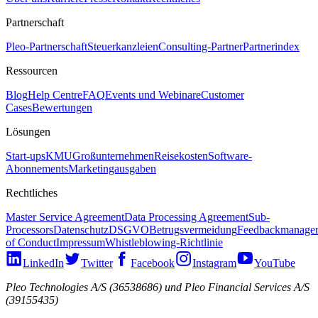
Partnerschaft
Pleo-Partnerschaft
Steuerkanzleien
Consulting-Partner
Partnerindex
Ressourcen
Blog
Help Centre
FAQ
Events und Webinare
Customer
Cases
Bewertungen
Lösungen
Start-ups
KMU
Großunternehmen
Reisekosten
Software-
Abonnements
Marketingausgaben
Rechtliches
Master Service Agreement
Data Processing Agreement
Sub-
Processors
Datenschutz
DSGVO
Betrugsvermeidung
Feedbackmanage
of Conduct
Impressum
Whistleblowing-Richtlinie
LinkedIn
Twitter
Facebook
Instagram
YouTube
Pleo Technologies A/S (36538686) und Pleo Financial Services A/S
(39155435)