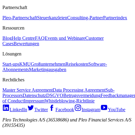
Partnerschaft
Pleo-Partnerschaft
Steuerkanzleien
Consulting-Partner
Partnerindex
Ressourcen
Blog
Help Centre
FAQ
Events und Webinare
Customer
Cases
Bewertungen
Lösungen
Start-ups
KMU
Großunternehmen
Reisekosten
Software-
Abonnements
Marketingausgaben
Rechtliches
Master Service Agreement
Data Processing Agreement
Sub-
Processors
Datenschutz
DSGVO
Betrugsvermeidung
Feedbackmanage
of Conduct
Impressum
Whistleblowing-Richtlinie
LinkedIn
Twitter
Facebook
Instagram
YouTube
Pleo Technologies A/S (36538686) und Pleo Financial Services A/S
(39155435)