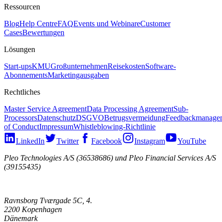
Ressourcen
Blog
Help Centre
FAQ
Events und Webinare
Customer
Cases
Bewertungen
Lösungen
Start-ups
KMU
Großunternehmen
Reisekosten
Software-
Abonnements
Marketingausgaben
Rechtliches
Master Service Agreement
Data Processing Agreement
Sub-
Processors
Datenschutz
DSGVO
Betrugsvermeidung
Feedbackmanage
of Conduct
Impressum
Whistleblowing-Richtlinie
LinkedIn
Twitter
Facebook
Instagram
YouTube
Pleo Technologies A/S (36538686) und Pleo Financial Services A/S
(39155435)
Ravnsborg Tværgade 5C, 4.
2200 Kopenhagen
Dänemark