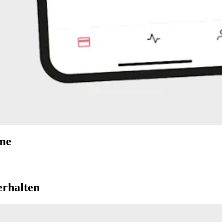
eme
erhalten