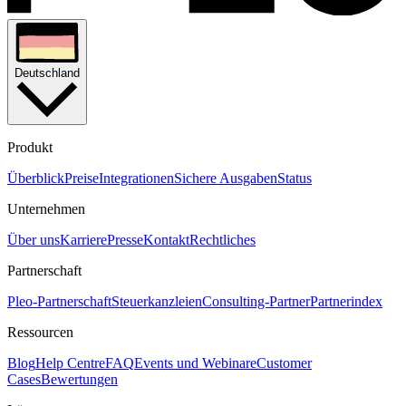
Deutschland
Produkt
Überblick
Preise
Integrationen
Sichere Ausgaben
Status
Unternehmen
Über uns
Karriere
Presse
Kontakt
Rechtliches
Partnerschaft
Pleo-Partnerschaft
Steuerkanzleien
Consulting-Partner
Partnerindex
Ressourcen
Blog
Help Centre
FAQ
Events und Webinare
Customer
Cases
Bewertungen