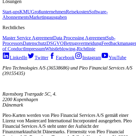
Lösungen
Start-ups
KMU
Großunternehmen
Reisekosten
Software-
Abonnements
Marketingausgaben
Rechtliches
Master Service Agreement
Data Processing Agreement
Sub-
Processors
Datenschutz
DSGVO
Betrugsvermeidung
Feedbackmanage
of Conduct
Impressum
Whistleblowing-Richtlinie
LinkedIn
Twitter
Facebook
Instagram
YouTube
Pleo Technologies A/S (36538686) und Pleo Financial Services A/S
(39155435)
Ravnsborg Tværgade 5C, 4.
2200 Kopenhagen
Dänemark
Pleo-Karten werden von Pleo Financial Services A/S gemäß einer
Lizenz von Mastercard International Incorporated ausgegeben. Pleo
Financial Services A/S steht unter der Aufsicht der
Finanzmarktaufsicht Dänemarks. Firmensitz von Pleo Financial