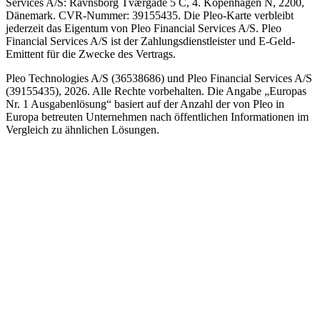
Services A/S: Ravnsborg Tværgade 5 C, 4. Kopenhagen N, 2200,
Dänemark. CVR-Nummer: 39155435. Die Pleo-Karte verbleibt
jederzeit das Eigentum von Pleo Financial Services A/S. Pleo
Financial Services A/S ist der Zahlungsdienstleister und E-Geld-
Emittent für die Zwecke des Vertrags.
Pleo Technologies A/S (36538686) und Pleo Financial Services A/S
(39155435), 2026. Alle Rechte vorbehalten. Die Angabe „Europas
Nr. 1 Ausgabenlösung“ basiert auf der Anzahl der von Pleo in
Europa betreuten Unternehmen nach öffentlichen Informationen im
Vergleich zu ähnlichen Lösungen.