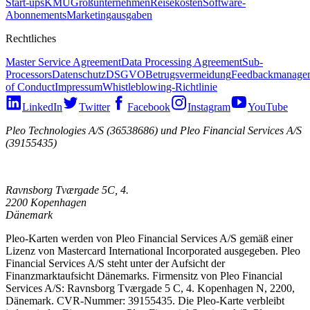
Start-ups
KMU
Großunternehmen
Reisekosten
Software-
Abonnements
Marketingausgaben
Rechtliches
Master Service Agreement
Data Processing Agreement
Sub-
Processors
Datenschutz
DSGVO
Betrugsvermeidung
Feedbackmanage
of Conduct
Impressum
Whistleblowing-Richtlinie
LinkedIn
Twitter
Facebook
Instagram
YouTube
Pleo Technologies A/S (36538686) und Pleo Financial Services A/S
(39155435)
Ravnsborg Tværgade 5C, 4.
2200 Kopenhagen
Dänemark
Pleo-Karten werden von Pleo Financial Services A/S gemäß einer
Lizenz von Mastercard International Incorporated ausgegeben. Pleo
Financial Services A/S steht unter der Aufsicht der
Finanzmarktaufsicht Dänemarks. Firmensitz von Pleo Financial
Services A/S: Ravnsborg Tværgade 5 C, 4. Kopenhagen N, 2200,
Dänemark. CVR-Nummer: 39155435. Die Pleo-Karte verbleibt