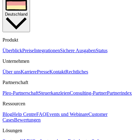
Deutschland
Produkt
Überblick
Preise
Integrationen
Sichere Ausgaben
Status
Unternehmen
Über uns
Karriere
Presse
Kontakt
Rechtliches
Partnerschaft
Pleo-Partnerschaft
Steuerkanzleien
Consulting-Partner
Partnerindex
Ressourcen
Blog
Help Centre
FAQ
Events und Webinare
Customer
Cases
Bewertungen
Lösungen