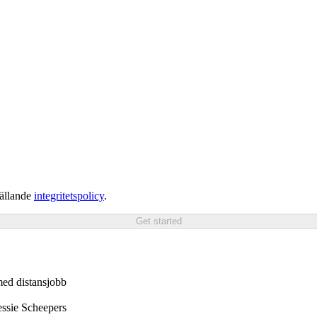
gällande
integritetspolicy
.
Get started
 med distansjobb
Jessie Scheepers