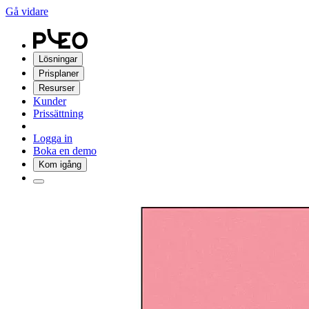
Gå vidare
Lösningar
Prisplaner
Resurser
Kunder
Prissättning
Logga in
Boka en demo
Kom igång