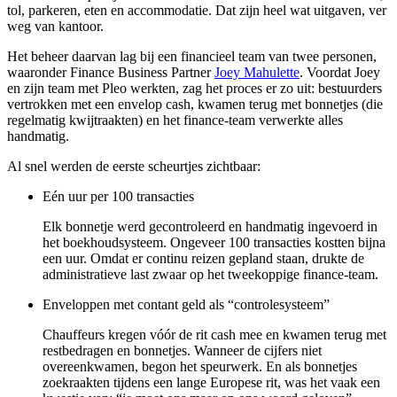
tol, parkeren, eten en accommodatie. Dat zijn heel wat uitgaven, ver
weg van kantoor.
Het beheer daarvan lag bij een financieel team van twee personen,
waaronder Finance Business Partner
Joey Mahulette
. Voordat Joey
en zijn team met Pleo werkten, zag het proces er zo uit: bestuurders
vertrokken met een envelop cash, kwamen terug met bonnetjes (die
regelmatig kwijtraakten) en het finance-team verwerkte alles
handmatig.
Al snel werden de eerste scheurtjes zichtbaar:
Eén uur per 100 transacties
Elk bonnetje werd gecontroleerd en handmatig ingevoerd in
het boekhoudsysteem. Ongeveer 100 transacties kostten bijna
een uur. Omdat er continu reizen gepland staan, drukte de
administratieve last zwaar op het tweekoppige finance-team.
Enveloppen met contant geld als “controlesysteem”
Chauffeurs kregen vóór de rit cash mee en kwamen terug met
restbedragen en bonnetjes. Wanneer de cijfers niet
overeenkwamen, begon het speurwerk. En als bonnetjes
zoekraakten tijdens een lange Europese rit, was het vaak een