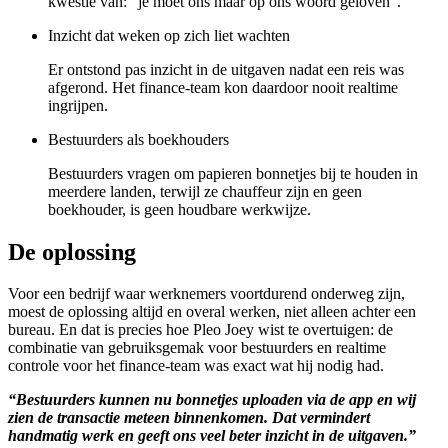
kwestie van: “je moet ons maar op ons woord geloven”.
Inzicht dat weken op zich liet wachten
Er ontstond pas inzicht in de uitgaven nadat een reis was
afgerond. Het finance-team kon daardoor nooit realtime
ingrijpen.
Bestuurders als boekhouders
Bestuurders vragen om papieren bonnetjes bij te houden in
meerdere landen, terwijl ze chauffeur zijn en geen
boekhouder, is geen houdbare werkwijze.
De oplossing
Voor een bedrijf waar werknemers voortdurend onderweg zijn,
moest de oplossing altijd en overal werken, niet alleen achter een
bureau. En dat is precies hoe Pleo Joey wist te overtuigen: de
combinatie van gebruiksgemak voor bestuurders en realtime
controle voor het finance-team was exact wat hij nodig had.
“Bestuurders kunnen nu bonnetjes uploaden via de app en wij
zien de transactie meteen binnenkomen. Dat vermindert
handmatig werk en geeft ons veel beter inzicht in de uitgaven.”