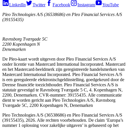
LinkedIn
Twitter
Facebook
Instagram
YouTube
Pleo Technologies A/S (36538686) en Pleo Financial Services A/S
(39155435)
Ravnsborg Tværgade 5C
2200 Kopenhagen N
Denemarken
De Pleo-kaart wordt uitgeven door Pleo Financial Services A/S
onder licentie van Mastercard International Incorporated. Mastercard
en het Mastercard-beeldmerk zijn geregistreerde handelsmerken van
Mastercard International Incorporated. Pleo Financial Services A/S
is een gereguleerde elektronischgeldinstelling, goedgekeurd door de
Deense financiële toezichthouder. Pleo Financial Services A/S is
statutair gevestigd te Ravnsborg Tværgade 5 C, 4. Kopenhagen N,
2200, Denemarken. CVR-nummer: 39155435. Alle communicatie
dient te worden gericht aan Pleo Technologies A/S, Ravnsborg
Tværgade 5C, 2200 Kopenhagen N, Denemarken
Pleo Technologies A/S (36538686) en Pleo Financial Services A/S
(39155435), 2026. Alle rechten voorbehouden. De claim ‘Europa’s
nummer 1 oplossing voor zakelijke uitgaven’ is gebaseerd op het