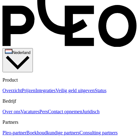
Het beheren van een marketingbudget begint met een goede
planning. Stel heldere doelen, volg de resultaten in realtime en pas
waar nodig het budget aan. Door uitgaven te bundelen en inzicht te
creëren in je marketinguitgaven, betaal je nooit te veel en blijft je
budget in balans.
Nederland
Product
Overzicht
Prijzen
Integraties
Veilig geld uitgeven
Status
Bedrijf
Over ons
Vacatures
Pers
Contact opnemen
Juridisch
Partners
Pleo-partner
Boekhoudkundige partners
Consulting partners