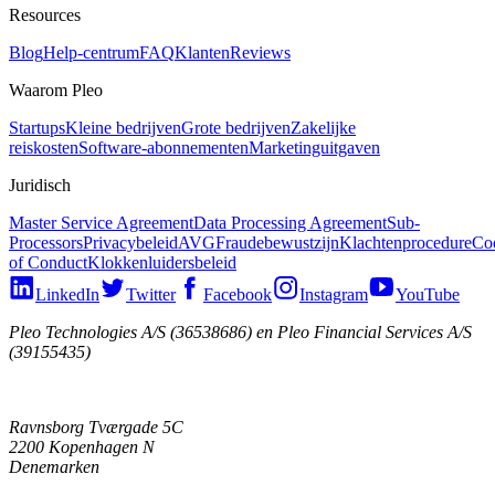
Resources
Blog
Help-centrum
FAQ
Klanten
Reviews
Waarom Pleo
Startups
Kleine bedrijven
Grote bedrijven
Zakelijke
reiskosten
Software-abonnementen
Marketinguitgaven
Juridisch
Master Service Agreement
Data Processing Agreement
Sub-
Processors
Privacybeleid
AVG
Fraudebewustzijn
Klachtenprocedure
Co
of Conduct
Klokkenluidersbeleid
LinkedIn
Twitter
Facebook
Instagram
YouTube
Pleo Technologies A/S (36538686) en Pleo Financial Services A/S
(39155435)
Ravnsborg Tværgade 5C
2200 Kopenhagen N
Denemarken