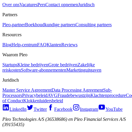
Over ons
Vacatures
Pers
Contact opnemen
Juridisch
Partners
Pleo-partner
Boekhoudkundige partners
Consulting partners
Resources
Blog
Help-centrum
FAQ
Klanten
Reviews
Waarom Pleo
Startups
Kleine bedrijven
Grote bedrijven
Zakelijke
reiskosten
Software-abonnementen
Marketinguitgaven
Juridisch
Master Service Agreement
Data Processing Agreement
Sub-
Processors
Privacybeleid
AVG
Fraudebewustzijn
Klachtenprocedure
Co
of Conduct
Klokkenluidersbeleid
LinkedIn
Twitter
Facebook
Instagram
YouTube
Pleo Technologies A/S (36538686) en Pleo Financial Services A/S
(39155435)