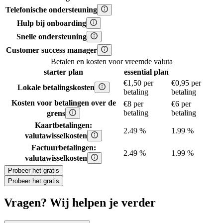
Telefonische ondersteuning
Hulp bij onboarding
Snelle ondersteuning
Customer success manager
Betalen en kosten voor vreemde valuta
starter
plan
essential
plan
€1,50 per
€0,95 per
Lokale betalingskosten
betaling
betaling
Kosten voor betalingen over de
€8 per
€6 per
betaling
betaling
grens
Kaartbetalingen:
2.49 %
1.99 %
valutawisselkosten
Factuurbetalingen:
2.49 %
1.99 %
valutawisselkosten
Probeer het gratis
Probeer het gratis
Vragen? Wij helpen je verder