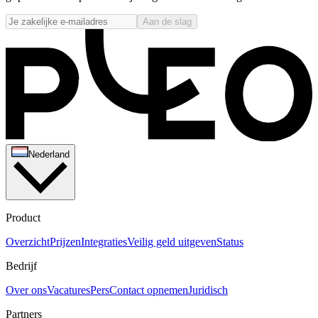
Aan de slag
Nederland
Product
Overzicht
Prijzen
Integraties
Veilig geld uitgeven
Status
Bedrijf
Over ons
Vacatures
Pers
Contact opnemen
Juridisch
Partners