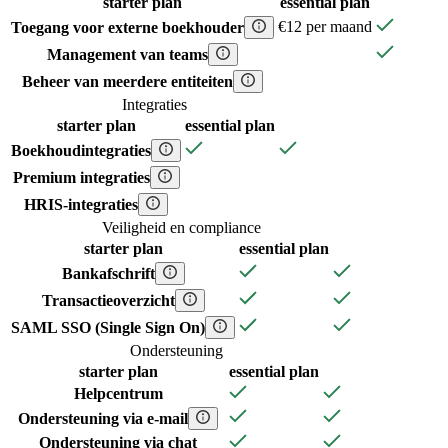
starter
plan
essential
plan
€12 per maand
Toegang voor externe boekhouder
Management van teams
Beheer van meerdere entiteiten
Integraties
starter
plan
essential
plan
Boekhoudintegraties
Premium integraties
HRIS-integraties
Veiligheid en compliance
starter
plan
essential
plan
Bankafschrift
Transactieoverzicht
SAML SSO (Single Sign On)
Ondersteuning
starter
plan
essential
plan
Helpcentrum
Ondersteuning via e-mail
Ondersteuning via chat