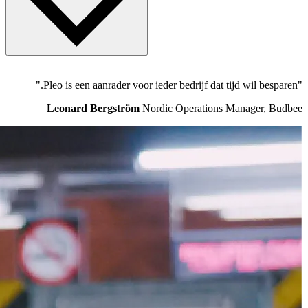
Deense financiële toezichthouder. Pleo Financial Services A/S is
statutair gevestigd te Ravnsborg Tværgade 5 C, 4. Kopenhagen N,
2200, Denemarken. CVR-nummer: 39155435. Alle communicatie
dient te worden gericht aan Pleo Technologies A/S, Ravnsborg
Tværgade 5C, 2200 Kopenhagen N, Denemarken
Pleo werd begin 2015 opgericht door FinTech-veteranen Jeppe
"Pleo is een aanrader voor ieder bedrijf dat tijd wil besparen."
Rindom en Niccolo Perra, die elkaar leerden kennen toen ze beiden
bij de succesvolle Deense start-up Tradeshift werkten. Het Pleo-
Leonard Bergström
Nordic Operations Manager, Budbee
team is gevestigd in Kopenhagen en Londen. Het bedrijf wordt
gefinancierd door Bain Capital Ventures, Thrive Capital, Kinnevik,
Creandum en Founders A/S.