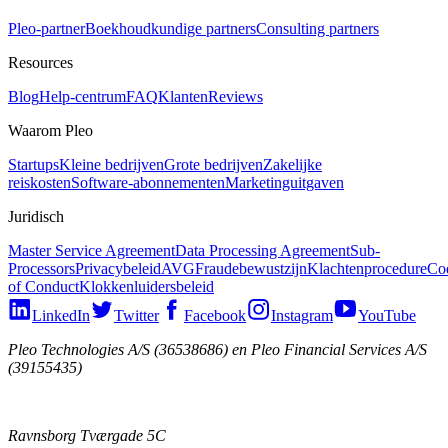
Pleo-partner
Boekhoudkundige partners
Consulting partners
Resources
Blog
Help-centrum
FAQ
Klanten
Reviews
Waarom Pleo
Startups
Kleine bedrijven
Grote bedrijven
Zakelijke
reiskosten
Software-abonnementen
Marketinguitgaven
Juridisch
Master Service Agreement
Data Processing Agreement
Sub-
Processors
Privacybeleid
AVG
Fraudebewustzijn
Klachtenprocedure
Co
of Conduct
Klokkenluidersbeleid
LinkedIn
Twitter
Facebook
Instagram
YouTube
Pleo Technologies A/S (36538686) en Pleo Financial Services A/S
(39155435)
Ravnsborg Tværgade 5C