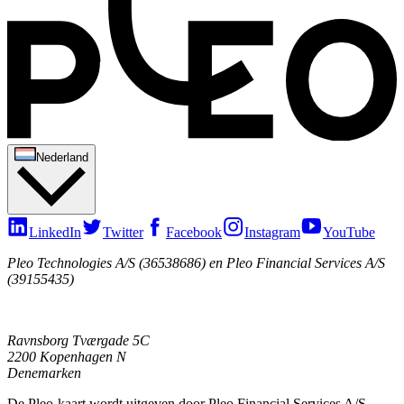
Nederland
LinkedIn
Twitter
Facebook
Instagram
YouTube
Pleo Technologies A/S (36538686) en Pleo Financial Services A/S
(39155435)
Ravnsborg Tværgade 5C
2200 Kopenhagen N
Denemarken
De Pleo-kaart wordt uitgeven door Pleo Financial Services A/S