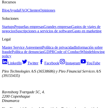
Recursos
Blog
Ayuda
FAQ
Clientes
Opiniones
Soluciones
Startups
Pequeñas empresas
Grandes empresas
Gastos de viajes de
negocios
Suscripciones a servicios de software
Gasto en marketing
Legal
Master Service Agreement
Política de privacidad
Información sobre
fraude
Política de denuncias
GDPR
Code of Conduct
Whistleblowing
policy
LinkedIn
Twitter
Facebook
Instagram
YouTube
Pleo Technologies A/S (36538686) y Pleo Financial Services A/S
(39155435)
Ravnsborg Tværgade 5C, 4.
2200 Copenhague
Dinamarca