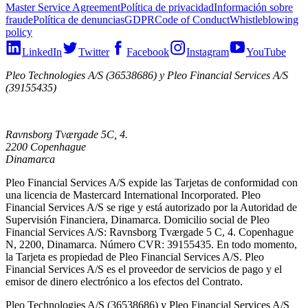
Master Service Agreement
Política de privacidad
Información sobre
fraude
Política de denuncias
GDPR
Code of Conduct
Whistleblowing
policy
LinkedIn
Twitter
Facebook
Instagram
YouTube
Pleo Technologies A/S (36538686) y Pleo Financial Services A/S
(39155435)
Ravnsborg Tværgade 5C, 4.
2200 Copenhague
Dinamarca
Pleo Financial Services A/S expide las Tarjetas de conformidad con
una licencia de Mastercard International Incorporated. Pleo
Financial Services A/S se rige y está autorizado por la Autoridad de
Supervisión Financiera, Dinamarca. Domicilio social de Pleo
Financial Services A/S: Ravnsborg Tværgade 5 C, 4. Copenhague
N, 2200, Dinamarca. Número CVR: 39155435. En todo momento,
la Tarjeta es propiedad de Pleo Financial Services A/S. Pleo
Financial Services A/S es el proveedor de servicios de pago y el
emisor de dinero electrónico a los efectos del Contrato.
Pleo Technologies A/S (36538686) y Pleo Financial Services A/S