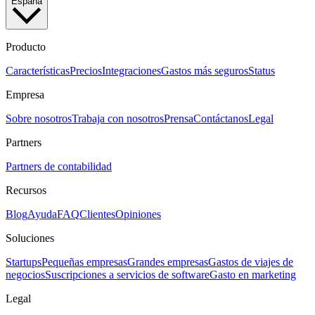
España
Producto
Características
Precios
Integraciones
Gastos más seguros
Status
Empresa
Sobre nosotros
Trabaja con nosotros
Prensa
Contáctanos
Legal
Partners
Partners de contabilidad
Recursos
Blog
Ayuda
FAQ
Clientes
Opiniones
Soluciones
Startups
Pequeñas empresas
Grandes empresas
Gastos de viajes de
negocios
Suscripciones a servicios de software
Gasto en marketing
Legal