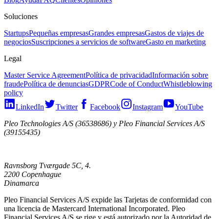
Soluciones
Startups
Pequeñas empresas
Grandes empresas
Gastos de viajes de
negocios
Suscripciones a servicios de software
Gasto en marketing
Legal
Master Service Agreement
Política de privacidad
Información sobre
fraude
Política de denuncias
GDPR
Code of Conduct
Whistleblowing
policy
LinkedIn
Twitter
Facebook
Instagram
YouTube
Pleo Technologies A/S (36538686) y Pleo Financial Services A/S
(39155435)
Ravnsborg Tværgade 5C, 4.
2200 Copenhague
Dinamarca
Pleo Financial Services A/S expide las Tarjetas de conformidad con
una licencia de Mastercard International Incorporated. Pleo
Financial Services A/S se rige y está autorizado por la Autoridad de