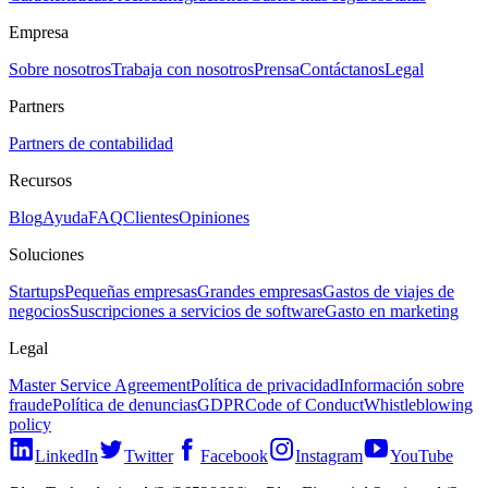
Empresa
Sobre nosotros
Trabaja con nosotros
Prensa
Contáctanos
Legal
Partners
Partners de contabilidad
Recursos
Blog
Ayuda
FAQ
Clientes
Opiniones
Soluciones
Startups
Pequeñas empresas
Grandes empresas
Gastos de viajes de
negocios
Suscripciones a servicios de software
Gasto en marketing
Legal
Master Service Agreement
Política de privacidad
Información sobre
fraude
Política de denuncias
GDPR
Code of Conduct
Whistleblowing
policy
LinkedIn
Twitter
Facebook
Instagram
YouTube