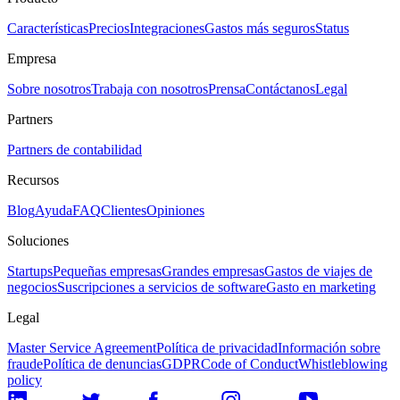
Características
Precios
Integraciones
Gastos más seguros
Status
Empresa
Sobre nosotros
Trabaja con nosotros
Prensa
Contáctanos
Legal
Partners
Partners de contabilidad
Recursos
Blog
Ayuda
FAQ
Clientes
Opiniones
Soluciones
Startups
Pequeñas empresas
Grandes empresas
Gastos de viajes de
negocios
Suscripciones a servicios de software
Gasto en marketing
Legal
Master Service Agreement
Política de privacidad
Información sobre
fraude
Política de denuncias
GDPR
Code of Conduct
Whistleblowing
policy