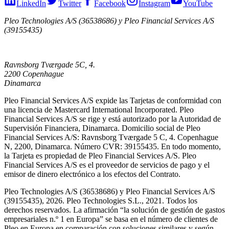
LinkedIn
Twitter
Facebook
Instagram
YouTube
Pleo Technologies A/S (36538686) y Pleo Financial Services A/S
(39155435)
Ravnsborg Tværgade 5C, 4.
2200 Copenhague
Dinamarca
Pleo Financial Services A/S expide las Tarjetas de conformidad con
una licencia de Mastercard International Incorporated. Pleo
Financial Services A/S se rige y está autorizado por la Autoridad de
Supervisión Financiera, Dinamarca. Domicilio social de Pleo
Financial Services A/S: Ravnsborg Tværgade 5 C, 4. Copenhague
N, 2200, Dinamarca. Número CVR: 39155435. En todo momento,
la Tarjeta es propiedad de Pleo Financial Services A/S. Pleo
Financial Services A/S es el proveedor de servicios de pago y el
emisor de dinero electrónico a los efectos del Contrato.
Pleo Technologies A/S (36538686) y Pleo Financial Services A/S
(39155435), 2026. Pleo Technologies S.L., 2021. Todos los
derechos reservados. La afirmación “la solución de gestión de gastos
empresariales n.º 1 en Europa” se basa en el número de clientes de
Pleo en Europa en comparación con soluciones similares y según