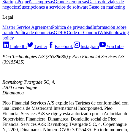
Startups
Pequeñas empresas
Grandes empresas
Gastos de viajes de
negocios
Suscripciones a servicios de software
Gasto en marketing
Legal
Master Service Agreement
Política de privacidad
Información sobre
fraude
Política de denuncias
GDPR
Code of Conduct
Whistleblowing
policy
LinkedIn
Twitter
Facebook
Instagram
YouTube
Pleo Technologies A/S (36538686) y Pleo Financial Services A/S
(39155435)
Ravnsborg Tværgade 5C, 4.
2200 Copenhague
Dinamarca
Pleo Financial Services A/S expide las Tarjetas de conformidad con
una licencia de Mastercard International Incorporated. Pleo
Financial Services A/S se rige y está autorizado por la Autoridad de
Supervisión Financiera, Dinamarca. Domicilio social de Pleo
Financial Services A/S: Ravnsborg Tværgade 5 C, 4. Copenhague
N, 2200, Dinamarca. Número CVR: 39155435. En todo momento,