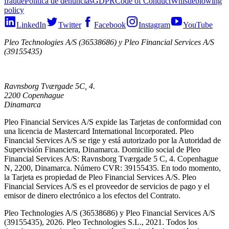
fraude
Política de denuncias
GDPR
Code of Conduct
Whistleblowing
policy
LinkedIn
Twitter
Facebook
Instagram
YouTube
Pleo Technologies A/S (36538686) y Pleo Financial Services A/S
(39155435)
Ravnsborg Tværgade 5C, 4.
2200 Copenhague
Dinamarca
Pleo Financial Services A/S expide las Tarjetas de conformidad con
una licencia de Mastercard International Incorporated. Pleo
Financial Services A/S se rige y está autorizado por la Autoridad de
Supervisión Financiera, Dinamarca. Domicilio social de Pleo
Financial Services A/S: Ravnsborg Tværgade 5 C, 4. Copenhague
N, 2200, Dinamarca. Número CVR: 39155435. En todo momento,
la Tarjeta es propiedad de Pleo Financial Services A/S. Pleo
Financial Services A/S es el proveedor de servicios de pago y el
emisor de dinero electrónico a los efectos del Contrato.
Pleo Technologies A/S (36538686) y Pleo Financial Services A/S
(39155435), 2026. Pleo Technologies S.L., 2021. Todos los