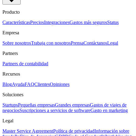
Producto
Características
Precios
Integraciones
Gastos más seguros
Status
Empresa
Sobre nosotros
Trabaja con nosotros
Prensa
Contáctanos
Legal
Partners
Partners de contabilidad
Recursos
Blog
Ayuda
FAQ
Clientes
Opiniones
Soluciones
Startups
Pequeñas empresas
Grandes empresas
Gastos de viajes de
negocios
Suscripciones a servicios de software
Gasto en marketing
Legal
Master Service Agreement
Política de privacidad
Información sobre