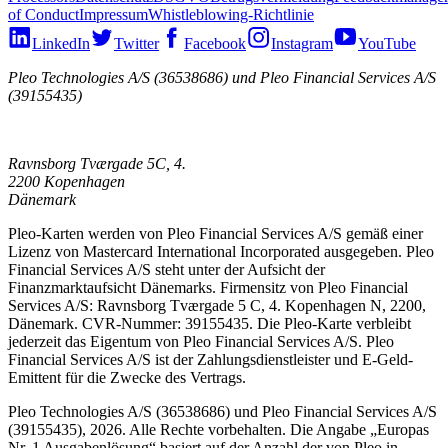
of Conduct
Impressum
Whistleblowing-Richtlinie
LinkedIn
Twitter
Facebook
Instagram
YouTube
Pleo Technologies A/S (36538686) und Pleo Financial Services A/S
(39155435)
Ravnsborg Tværgade 5C, 4.
2200 Kopenhagen
Dänemark
Pleo-Karten werden von Pleo Financial Services A/S gemäß einer
Lizenz von Mastercard International Incorporated ausgegeben. Pleo
Financial Services A/S steht unter der Aufsicht der
Finanzmarktaufsicht Dänemarks. Firmensitz von Pleo Financial
Services A/S: Ravnsborg Tværgade 5 C, 4. Kopenhagen N, 2200,
Dänemark. CVR-Nummer: 39155435. Die Pleo-Karte verbleibt
jederzeit das Eigentum von Pleo Financial Services A/S. Pleo
Financial Services A/S ist der Zahlungsdienstleister und E-Geld-
Emittent für die Zwecke des Vertrags.
Pleo Technologies A/S (36538686) und Pleo Financial Services A/S
(39155435), 2026. Alle Rechte vorbehalten. Die Angabe „Europas
Nr. 1 Ausgabenlösung“ basiert auf der Anzahl der von Pleo in