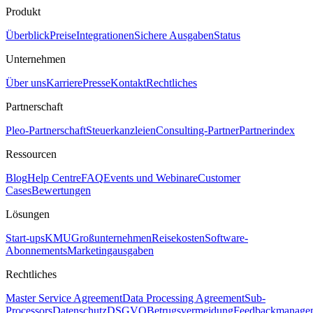
Produkt
Überblick
Preise
Integrationen
Sichere Ausgaben
Status
Unternehmen
Über uns
Karriere
Presse
Kontakt
Rechtliches
Partnerschaft
Pleo-Partnerschaft
Steuerkanzleien
Consulting-Partner
Partnerindex
Ressourcen
Blog
Help Centre
FAQ
Events und Webinare
Customer
Cases
Bewertungen
Lösungen
Start-ups
KMU
Großunternehmen
Reisekosten
Software-
Abonnements
Marketingausgaben
Rechtliches
Master Service Agreement
Data Processing Agreement
Sub-
Processors
Datenschutz
DSGVO
Betrugsvermeidung
Feedbackmanage