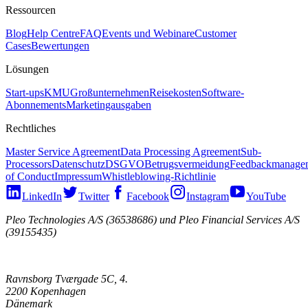
Ressourcen
Blog
Help Centre
FAQ
Events und Webinare
Customer
Cases
Bewertungen
Lösungen
Start-ups
KMU
Großunternehmen
Reisekosten
Software-
Abonnements
Marketingausgaben
Rechtliches
Master Service Agreement
Data Processing Agreement
Sub-
Processors
Datenschutz
DSGVO
Betrugsvermeidung
Feedbackmanage
of Conduct
Impressum
Whistleblowing-Richtlinie
LinkedIn
Twitter
Facebook
Instagram
YouTube
Pleo Technologies A/S (36538686) und Pleo Financial Services A/S
(39155435)
Ravnsborg Tværgade 5C, 4.
2200 Kopenhagen
Dänemark