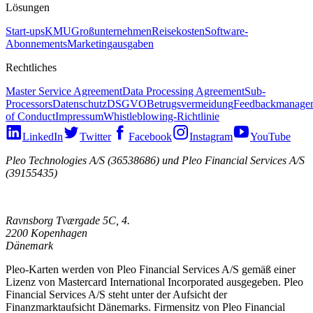
Lösungen
Start-ups
KMU
Großunternehmen
Reisekosten
Software-
Abonnements
Marketingausgaben
Rechtliches
Master Service Agreement
Data Processing Agreement
Sub-
Processors
Datenschutz
DSGVO
Betrugsvermeidung
Feedbackmanage
of Conduct
Impressum
Whistleblowing-Richtlinie
LinkedIn
Twitter
Facebook
Instagram
YouTube
Pleo Technologies A/S (36538686) und Pleo Financial Services A/S
(39155435)
Ravnsborg Tværgade 5C, 4.
2200 Kopenhagen
Dänemark
Pleo-Karten werden von Pleo Financial Services A/S gemäß einer
Lizenz von Mastercard International Incorporated ausgegeben. Pleo
Financial Services A/S steht unter der Aufsicht der
Finanzmarktaufsicht Dänemarks. Firmensitz von Pleo Financial