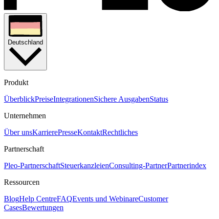
Deutschland
Produkt
Überblick
Preise
Integrationen
Sichere Ausgaben
Status
Unternehmen
Über uns
Karriere
Presse
Kontakt
Rechtliches
Partnerschaft
Pleo-Partnerschaft
Steuerkanzleien
Consulting-Partner
Partnerindex
Ressourcen
Blog
Help Centre
FAQ
Events und Webinare
Customer
Cases
Bewertungen