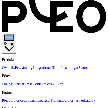
Sverige
Produkt
Översikt
Prissättning
Integrationer
Säkra betalningar
Status
Företag
Om oss
Karriär
Press
Kontakta oss
Villkor
Partner
Pleopartner
Redovisningspartner
Konsultpartner
Partnerkatalog