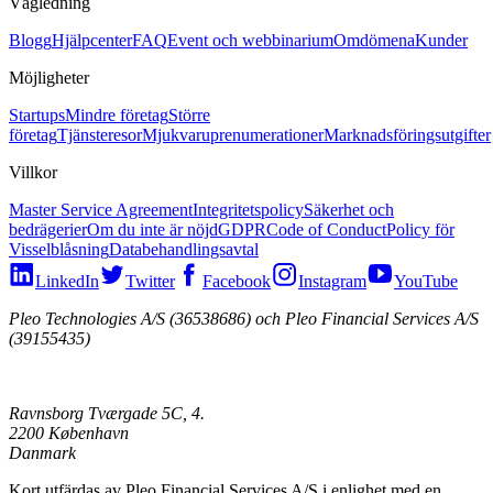
Vägledning
Blogg
Hjälpcenter
FAQ
Event och webbinarium
Omdömena
Kunder
Möjligheter
Startups
Mindre företag
Större
företag
Tjänsteresor
Mjukvaruprenumerationer
Marknadsföringsutgifter
Villkor
Master Service Agreement
Integritetspolicy
Säkerhet och
bedrägerier
Om du inte är nöjd
GDPR
Code of Conduct
Policy för
Visselblåsning
Databehandlingsavtal
LinkedIn
Twitter
Facebook
Instagram
YouTube
Pleo Technologies A/S (36538686) och Pleo Financial Services A/S
(39155435)
Ravnsborg Tværgade 5C, 4.
2200 København
Danmark
Kort utfärdas av Pleo Financial Services A/S i enlighet med en