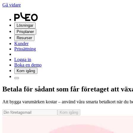
Gå vidare
Lösningar
Prisplaner
Resurser
Kunder
Prissättning
Logga in
Boka en demo
Kom igång
Betala för sådant som får företaget att vä
Att bygga varumärken kostar – använd våra smarta betalkort när du be
Kom igång