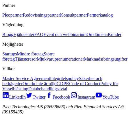
Partner
Pleopartner
Redovisningspartner
Konsultpartner
Partnerkatalog
Vägledning
Blogg
Hjälpcenter
FAQ
Event och webbinarium
Omdömena
Kunder
Möjligheter
Startups
Mindre företag
Större
företag
Tjänsteresor
Mjukvaruprenumerationer
Marknadsföringsutgifter
Villkor
Master Service Agreement
Integritetspolicy
Säkerhet och
bedrägerier
Om du inte är nöjd
GDPR
Code of Conduct
Policy för
Visselblåsning
Databehandlingsavtal
LinkedIn
Twitter
Facebook
Instagram
YouTube
Pleo Technologies A/S (36538686) och Pleo Financial Services A/S
(39155435)