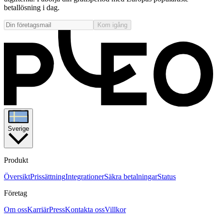
betallösning i dag.
Kom igång
Sverige
Produkt
Översikt
Prissättning
Integrationer
Säkra betalningar
Status
Företag
Om oss
Karriär
Press
Kontakta oss
Villkor