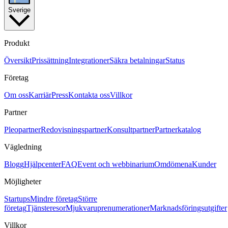
Sverige
Produkt
Översikt
Prissättning
Integrationer
Säkra betalningar
Status
Företag
Om oss
Karriär
Press
Kontakta oss
Villkor
Partner
Pleopartner
Redovisningspartner
Konsultpartner
Partnerkatalog
Vägledning
Blogg
Hjälpcenter
FAQ
Event och webbinarium
Omdömena
Kunder
Möjligheter
Startups
Mindre företag
Större
företag
Tjänsteresor
Mjukvaruprenumerationer
Marknadsföringsutgifter
Villkor