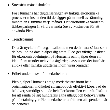
Stressfritt månadsbokslut
För Humaans har digitaliseringen av tråkiga ekonomiska
processer minskat den tid de lägger på manuell avstämning till
mindre än 6 timmar varje månad. Det ekonomiska värdet av
tidsbesparingen är värd vartenda öre av kostnaden för att
använda Pleo.
Trendspaning
Data är nyckeln för organisationer, men de är bara så bra som
de beslut dina data hjälper dig att ta. Pleo ger viktiga insikter
för ekonomiavdelningen på Humaans och hjälper dem att
identifiera trender och vidta åtgärder, oavsett om det innebär
att öka eller minska utgifterna inom vissa områden.
Frihet under ansvar åt medarbetarna
Pleo hjälper Humaans att ge medarbetare inom hela
organisationen möjlighet att snabbt och effektivt köpa vad de
behöver, samtidigt som de behåller kontrollen centralt. I stället
för att samla på sig hundratals egna utlägg och behöva vänta
på utbetalning ger Pleo medarbetarna friheten att spendera när
de behöver.