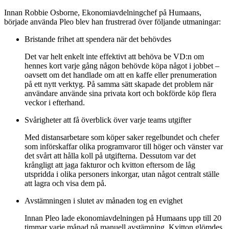
Innan Robbie Osborne, Ekonomiavdelningchef på Humaans,
började använda Pleo blev han frustrerad över följande utmaningar:
Bristande frihet att spendera när det behövdes
Det var helt enkelt inte effektivt att behöva be VD:n om
hennes kort varje gång någon behövde köpa något i jobbet –
oavsett om det handlade om att en kaffe eller prenumeration
på ett nytt verktyg. På samma sätt skapade det problem när
användare använde sina privata kort och bokförde köp flera
veckor i efterhand.
Svårigheter att få överblick över varje teams utgifter
Med distansarbetare som köper saker regelbundet och chefer
som införskaffar olika programvaror till höger och vänster var
det svårt att hålla koll på utgifterna. Dessutom var det
krångligt att jaga fakturor och kvitton eftersom de låg
utspridda i olika personers inkorgar, utan något centralt ställe
att lagra och visa dem på.
Avstämningen i slutet av månaden tog en evighet
Innan Pleo lade ekonomiavdelningen på Humaans upp till 20
timmar varje månad på manuell avstämning. Kvitton glömdes