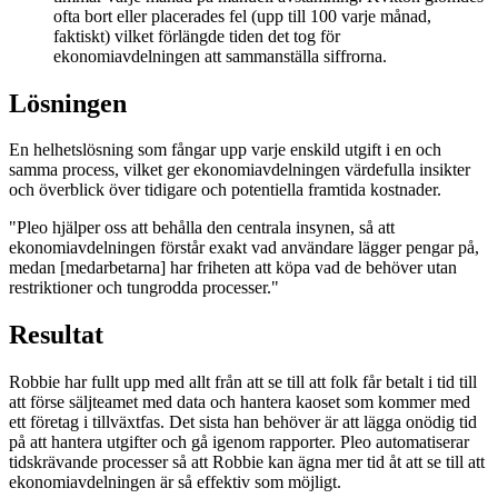
ofta bort eller placerades fel (upp till 100 varje månad,
faktiskt) vilket förlängde tiden det tog för
ekonomiavdelningen att sammanställa siffrorna.
Lösningen
En helhetslösning som fångar upp varje enskild utgift i en och
samma process, vilket ger ekonomiavdelningen värdefulla insikter
och överblick över tidigare och potentiella framtida kostnader.
"Pleo hjälper oss att behålla den centrala insynen, så att
ekonomiavdelningen förstår exakt vad användare lägger pengar på,
medan [medarbetarna] har friheten att köpa vad de behöver utan
restriktioner och tungrodda processer."
Resultat
Robbie har fullt upp med allt från att se till att folk får betalt i tid till
att förse säljteamet med data och hantera kaoset som kommer med
ett företag i tillväxtfas. Det sista han behöver är att lägga onödig tid
på att hantera utgifter och gå igenom rapporter. Pleo automatiserar
tidskrävande processer så att Robbie kan ägna mer tid åt att se till att
ekonomiavdelningen är så effektiv som möjligt.