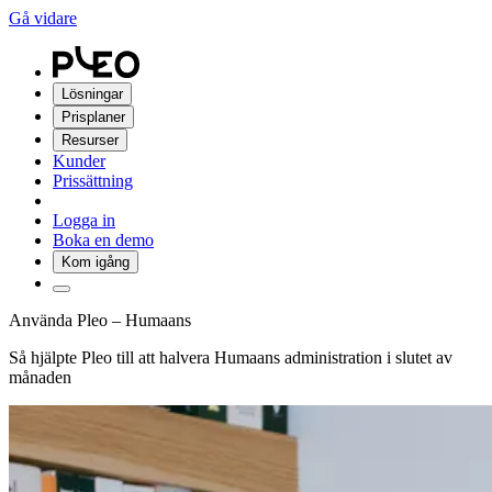
Gå vidare
Lösningar
Prisplaner
Resurser
Kunder
Prissättning
Logga in
Boka en demo
Kom igång
Använda Pleo – Humaans
Så hjälpte Pleo till att halvera Humaans administration i slutet av
månaden