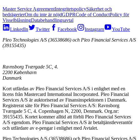
Master Service Agreement
Integritetspolicy
Säkerhet och
bedrägerier
Om du inte är nöjd
GDPR
Code of Conduct
Policy för
Visselblåsning
Databehandlingsavtal
LinkedIn
Twitter
Facebook
Instagram
YouTube
Pleo Technologies A/S (36538686) och Pleo Financial Services A/S
(39155435)
Ravnsborg Tværgade 5C, 4.
2200 København
Danmark
Kort utfärdas av Pleo Financial Services A/S i enlighet med en
licens från Mastercard International Incorporated. Pleo Financial
Services A/S är auktoriserad av Finansinspektionen i Danmark.
Registrerat säte för Pleo Financial Services A/S: Ravnsborg
Tværgade 5 C, 4. Copenhagen N, 2200, Denmark. Org.nr:
39155435. Kortet kommer alltid att förbli Pleo Financial Services
A/S egendom. Pleo Financial Services A/S är betaltjänstleverantör
och utfärdare av e-pengar i enlighet med Avtalet.
Pleo Technologies A/S (36538686) och Pleo Financial Services A/S