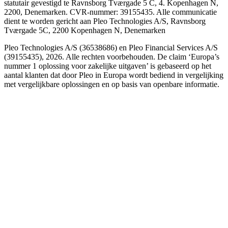
statutair gevestigd te Ravnsborg Tværgade 5 C, 4. Kopenhagen N,
2200, Denemarken. CVR-nummer: 39155435. Alle communicatie
dient te worden gericht aan Pleo Technologies A/S, Ravnsborg
Tværgade 5C, 2200 Kopenhagen N, Denemarken
Pleo Technologies A/S (36538686) en Pleo Financial Services A/S
(39155435), 2026. Alle rechten voorbehouden. De claim ‘Europa’s
nummer 1 oplossing voor zakelijke uitgaven’ is gebaseerd op het
aantal klanten dat door Pleo in Europa wordt bediend in vergelijking
met vergelijkbare oplossingen en op basis van openbare informatie.