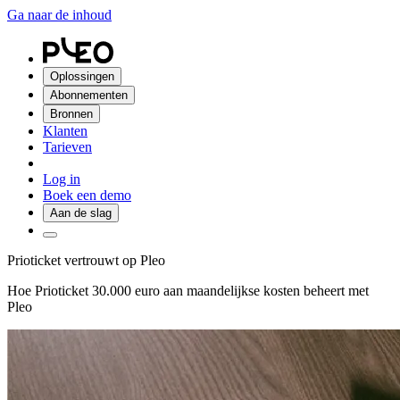
Ga naar de inhoud
Oplossingen
Abonnementen
Bronnen
Klanten
Tarieven
Log in
Boek een demo
Aan de slag
Prioticket vertrouwt op Pleo
Hoe Prioticket 30.000 euro aan maandelijkse kosten beheert met
Pleo