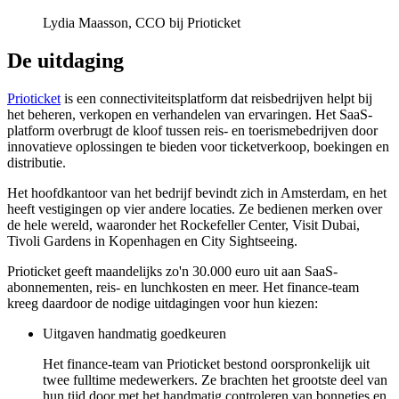
Lydia Maasson, CCO bij Prioticket
De uitdaging
Prioticket
is een connectiviteitsplatform dat reisbedrijven helpt bij
het beheren, verkopen en verhandelen van ervaringen. Het SaaS-
platform overbrugt de kloof tussen reis- en toerismebedrijven door
innovatieve oplossingen te bieden voor ticketverkoop, boekingen en
distributie.
Het hoofdkantoor van het bedrijf bevindt zich in Amsterdam, en het
heeft vestigingen op vier andere locaties. Ze bedienen merken over
de hele wereld, waaronder het Rockefeller Center, Visit Dubai,
Tivoli Gardens in Kopenhagen en City Sightseeing.
Prioticket geeft maandelijks zo'n 30.000 euro uit aan SaaS-
abonnementen, reis- en lunchkosten en meer. Het finance-team
kreeg daardoor de nodige uitdagingen voor hun kiezen:
Uitgaven handmatig goedkeuren
Het finance-team van Prioticket bestond oorspronkelijk uit
twee fulltime medewerkers. Ze brachten het grootste deel van
hun tijd door met het handmatig controleren van bonnetjes en