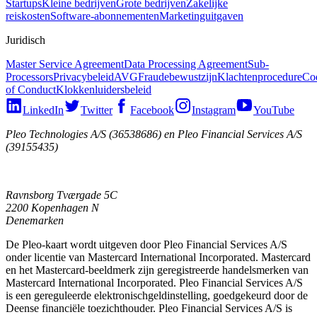
Startups
Kleine bedrijven
Grote bedrijven
Zakelijke
reiskosten
Software-abonnementen
Marketinguitgaven
Juridisch
Master Service Agreement
Data Processing Agreement
Sub-
Processors
Privacybeleid
AVG
Fraudebewustzijn
Klachtenprocedure
Co
of Conduct
Klokkenluidersbeleid
LinkedIn
Twitter
Facebook
Instagram
YouTube
Pleo Technologies A/S (36538686) en Pleo Financial Services A/S
(39155435)
Ravnsborg Tværgade 5C
2200 Kopenhagen N
Denemarken
De Pleo-kaart wordt uitgeven door Pleo Financial Services A/S
onder licentie van Mastercard International Incorporated. Mastercard
en het Mastercard-beeldmerk zijn geregistreerde handelsmerken van
Mastercard International Incorporated. Pleo Financial Services A/S
is een gereguleerde elektronischgeldinstelling, goedgekeurd door de
Deense financiële toezichthouder. Pleo Financial Services A/S is