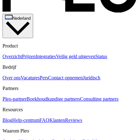
Nederland
Product
Overzicht
Prijzen
Integraties
Veilig geld uitgeven
Status
Bedrijf
Over ons
Vacatures
Pers
Contact opnemen
Juridisch
Partners
Pleo-partner
Boekhoudkundige partners
Consulting partners
Resources
Blog
Help-centrum
FAQ
Klanten
Reviews
Waarom Pleo