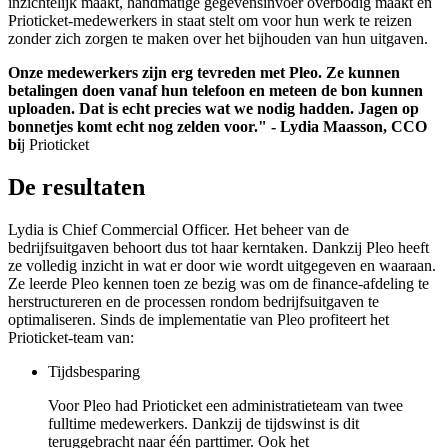
inzichtelijk maakt, handmatige gegevensinvoer overbodig maakt en
Prioticket-medewerkers in staat stelt om voor hun werk te reizen
zonder zich zorgen te maken over het bijhouden van hun uitgaven.
Onze medewerkers zijn erg tevreden met Pleo. Ze kunnen
betalingen doen vanaf hun telefoon en meteen de bon kunnen
uploaden. Dat is echt precies wat we nodig hadden. Jagen op
bonnetjes komt echt nog zelden voor." - Lydia Maasson, CCO
bi
j Prioticket
De resultaten
Lydia is Chief Commercial Officer. Het beheer van de
bedrijfsuitgaven behoort dus tot haar kerntaken. Dankzij Pleo heeft
ze volledig inzicht in wat er door wie wordt uitgegeven en waaraan.
Ze leerde Pleo kennen toen ze bezig was om de finance-afdeling te
herstructureren en de processen rondom bedrijfsuitgaven te
optimaliseren. Sinds de implementatie van Pleo profiteert het
Prioticket-team van:
Tijdsbesparing
Voor Pleo had Prioticket een administratieteam van twee
fulltime medewerkers. Dankzij de tijdswinst is dit
teruggebracht naar één parttimer. Ook het