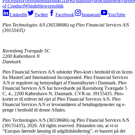
Processors
Fortrolighedspolitik
GDPR
Finanstilsynet
Kundebeskyttelse
of Conduct
Whistleblowerpolitik
LinkedIn
Twitter
Facebook
Instagram
YouTube
Pleo Technologies A/S (36538686) og Pleo Financial Services A/S
(39155435)
Ravnsborg Tværgade 5C
2200 København N
Danmark
Pleo Financial Services A/S udsteder Pleo-kort i henhold til en licens
fra MasterCard International Incorporated. Pleo Financial Services
A/S er reguleret og bemyndiget af Finanstilsynet i Danmark. Pleo
Financial Services A/S har hovedsæde på Ravnsborg Tværgade 5
C, 4., 2200 København N, Danmark. CVR-nr. 39155435. Pleo-
kortet er til enhver tid ejet af Pleo Financial Services A/S. Pleo
Financial Services A/S er leverandøren af betalingstjenester og e-
penge i henhold til denne Aftales.
Pleo Technologies A/S (36538686) og Pleo Financial Services A/S
(39155435), 2026. All rights reserved. Påstanden om, at vi er
“Europas førende løsning til udgiftshåndtering”, er baseret på det