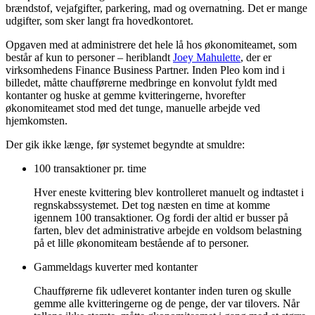
brændstof, vejafgifter, parkering, mad og overnatning. Det er mange
udgifter, som sker langt fra hovedkontoret.
Opgaven med at administrere det hele lå hos økonomiteamet, som
består af kun to personer – heriblandt
Joey Mahulette
, der er
virksomhedens Finance Business Partner. Inden Pleo kom ind i
billedet, måtte chaufførerne medbringe en konvolut fyldt med
kontanter og huske at gemme kvitteringerne, hvorefter
økonomiteamet stod med det tunge, manuelle arbejde ved
hjemkomsten.
Der gik ikke længe, før systemet begyndte at smuldre:
100 transaktioner pr. time
Hver eneste kvittering blev kontrolleret manuelt og indtastet i
regnskabssystemet. Det tog næsten en time at komme
igennem 100 transaktioner. Og fordi der altid er busser på
farten, blev det administrative arbejde en voldsom belastning
på et lille økonomiteam bestående af to personer.
Gammeldags kuverter med kontanter
Chaufførerne fik udleveret kontanter inden turen og skulle
gemme alle kvitteringerne og de penge, der var tilovers. Når