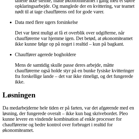
tallene ikke stemte, måtte økonomiteamet i gang med et større
opklaringsarbejde. Og manglede der en kvittering, var teamet
nødt til at tage chaufførens ord for gode varer.
Data med flere ugers forsinkelse
Det var først muligt at få et overblik over udgifterne, når
chaufførerne var hjemme igen. Det betød, at økonomiteamet
ikke kunne følge op på noget i realtid – kun på bagkant.
Chauffører agerede bogholdere
Mens de samtidig skulle passe deres arbejde, måtte
chaufførerne også holde styr på en bunke fysiske kvitteringer
fra forskellige lande – det var ikke rimeligt, og det fungerede
ikke.
Løsningen
Da medarbejderne hele tiden er på farten, var det afgørende med en
løsning, der fungerede overalt – ikke kun bag skrivebordet. Pleo
kunne levere en vindende kombination af enkle processer for
chaufførerne og bedre kontrol over forbruget i realtid for
økonomiteamet.